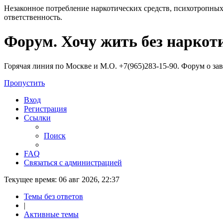
Незаконное потребление наркотических средств, психотропных
ответственность.
Регистрация
Форум. Хочу жить без наркот
Горячая линия по Москве и М.О. +7(965)283-15-90. Форум о за
Пропустить
Вход
Р
е
г
и
с
т
р
а
ц
и
я
Ссылки
Поиск
FAQ
С
в
я
з
а
т
ь
с
я
с
а
д
м
и
н
и
с
т
р
а
ц
и
е
й
Текущее время: 06 авг 2026, 22:37
Темы без ответов
|
Активные темы