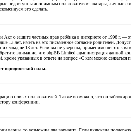
рые недоступны анонимным пользователям: аватары, личные сообщ
екомендуем это сделать.
, или Акт о защите частных прав ребёнка в интернете от 1998 г.
е 13 лет, иметь на это письменное согласие родителей. Допус
х младше 13 лет. Если вы не уверены, применимо ли это к вам
Обратите внимание, что phpBB Limited администрация данной к
, кроме указанных в ответе на вопрос «С кем можно связаться 
ет юридической силы.
.
цию новых пользователей. Также возможно, что он заблокирова
ратору конференции.
 они верны, то возможны два варианта. Если включена поддержка