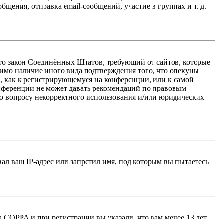
ения, отправка email-сообщений, участие в группах и т. д.
 — это закон Соединённых Штатов, требующий от сайтов, которые
тимо наличие иного вида подтверждения того, что опекуны
, как к регистрирующемуся на конференции, или к самой
онференции не может давать рекомендаций по правовым
по вопросу некорректного использования и/или юридических
л ваш IP-адрес или запретил имя, под которым вы пытаетесь
 COPPA и при регистрации вы указали, что вам менее 13 лет,