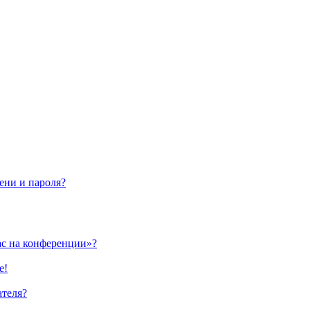
ени и пароля?
ас на конференции»?
е!
ателя?