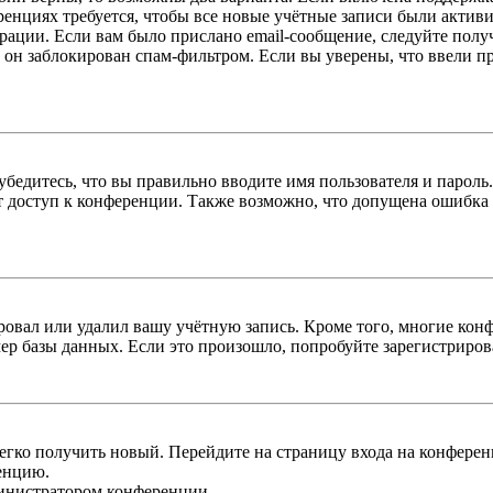
енциях требуется, чтобы все новые учётные записи были актив
трации. Если вам было прислано email-сообщение, следуйте пол
 он заблокирован спам-фильтром. Если вы уверены, что ввели пр
бедитесь, что вы правильно вводите имя пользователя и пароль
ыт доступ к конференции. Также возможно, что допущена ошибка
овал или удалил вашу учётную запись. Кроме того, многие кон
р базы данных. Если это произошло, попробуйте зарегистрироват
легко получить новый. Перейдите на страницу входа на конфер
енцию.
министратором конференции.