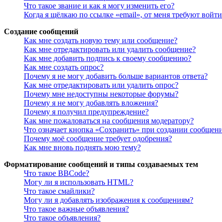
Что такое звание и как я могу изменить его?
Когда я щёлкаю по ссылке «email», от меня требуют войт
Создание сообщений
Как мне создать новую тему или сообщение?
Как мне отредактировать или удалить сообщение?
Как мне добавить подпись к своему сообщению?
Как мне создать опрос?
Почему я не могу добавить больше вариантов ответа?
Как мне отредактировать или удалить опрос?
Почему мне недоступны некоторые форумы?
Почему я не могу добавлять вложения?
Почему я получил предупреждение?
Как мне пожаловаться на сообщения модератору?
Что означает кнопка «Сохранить» при создании сообщен
Почему моё сообщение требует одобрения?
Как мне вновь поднять мою тему?
Форматирование сообщений и типы создаваемых тем
Что такое BBCode?
Могу ли я использовать HTML?
Что такое смайлики?
Могу ли я добавлять изображения к сообщениям?
Что такое важные объявления?
Что такое объявления?