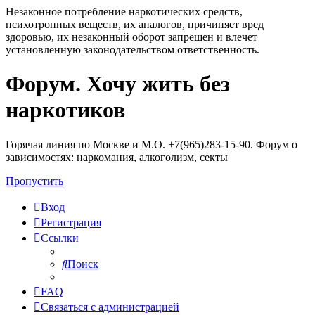
Незаконное потребление наркотических средств,
психотропных веществ, их аналогов, причиняет вред
здоровью, их незаконный оборот запрещен и влечет
установленную законодательством ответственность.
Форум. Хочу жить без
Регистрация
наркотиков
Горячая линия по Москве и М.О. +7(965)283-15-90. Форум о
зависимостях: наркомания, алкоголизм, секты
Пропустить
Вход
Р
е
г
и
с
т
р
а
ц
и
я
Ссылки
Поиск
FAQ
С
в
я
з
а
т
ь
с
я
с
а
д
м
и
н
и
с
т
р
а
ц
и
е
й