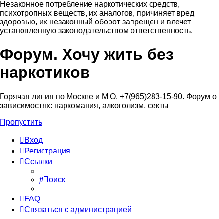
Незаконное потребление наркотических средств,
психотропных веществ, их аналогов, причиняет вред
здоровью, их незаконный оборот запрещен и влечет
установленную законодательством ответственность.
Форум. Хочу жить без
Регистрация
наркотиков
Горячая линия по Москве и М.О. +7(965)283-15-90. Форум о
зависимостях: наркомания, алкоголизм, секты
Пропустить
Вход
Р
е
г
и
с
т
р
а
ц
и
я
Ссылки
Поиск
FAQ
С
в
я
з
а
т
ь
с
я
с
а
д
м
и
н
и
с
т
р
а
ц
и
е
й