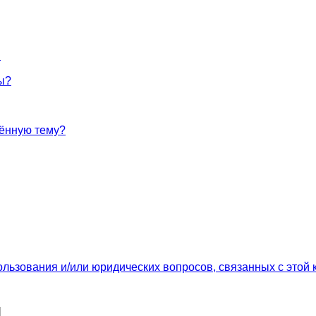
!
ы?
лённую тему?
ользования и/или юридических вопросов, связанных с этой
я