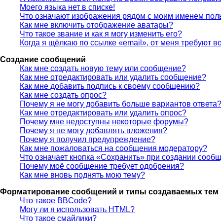
Моего языка нет в списке!
Что означают изображения рядом с моим именем пол
Как мне включить отображение аватары?
Что такое звание и как я могу изменить его?
Когда я щёлкаю по ссылке «email», от меня требуют 
Создание сообщений
Как мне создать новую тему или сообщение?
Как мне отредактировать или удалить сообщение?
Как мне добавить подпись к своему сообщению?
Как мне создать опрос?
Почему я не могу добавить больше вариантов ответа
Как мне отредактировать или удалить опрос?
Почему мне недоступны некоторые форумы?
Почему я не могу добавлять вложения?
Почему я получил предупреждение?
Как мне пожаловаться на сообщения модератору?
Что означает кнопка «Сохранить» при создании сооб
Почему моё сообщение требует одобрения?
Как мне вновь поднять мою тему?
Форматирование сообщений и типы создаваемых тем
Что такое BBCode?
Могу ли я использовать HTML?
Что такое смайлики?