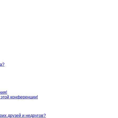
та?
ния!
с этой конференции!
оих друзей и недругов?