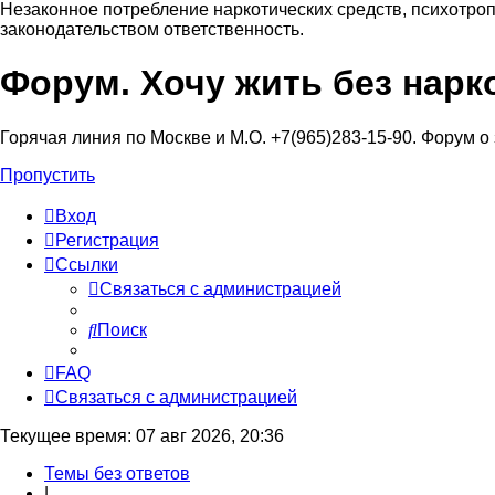
Незаконное потребление наркотических средств, психотроп
законодательством ответственность.
Форум. Хочу жить без нарк
Регистрация
Горячая линия по Москве и М.О. +7(965)283-15-90. Форум о
Пропустить
Вход
Р
е
г
и
с
т
р
а
ц
и
я
Ссылки
С
в
я
з
а
т
ь
с
я
с
а
д
м
и
н
и
с
т
р
а
ц
и
е
й
Поиск
FAQ
С
в
я
з
а
т
ь
с
я
с
а
д
м
и
н
и
с
т
р
а
ц
и
е
й
Текущее время: 07 авг 2026, 20:36
Темы без ответов
|