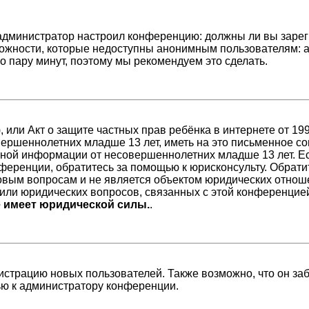
ак администратор настроил конференцию: должны ли вы заре
ожности, которые недоступны анонимным пользователям: а
его пару минут, поэтому мы рекомендуем это сделать.
98), или Акт о защите частных прав ребёнка в интернете от 
ершеннолетних младше 13 лет, иметь на это письменное со
ной информации от несовершеннолетних младше 13 лет. Есл
ференции, обратитесь за помощью к юрисконсульту. Обрати
вым вопросам и не является объектом юридических отноше
/или юридических вопросов, связанных с этой конференцие
е имеет юридической силы.
.
страцию новых пользователей. Также возможно, что он заб
ью к администратору конференции.