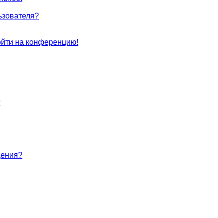
ьзователя?
войти на конференцию!
?
щения?