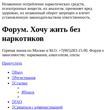
Незаконное потребление наркотических средств,
психотропных веществ, их аналогов, причиняет вред
здоровью, их незаконный оборот запрещен и влечет
установленную законодательством ответственность.
Форум. Хочу жить без
Регистрация
наркотиков
Горячая линия по Москве и М.О. +7(965)283-15-90. Форум о
зависимостях: наркомания, алкоголизм, секты
Пропустить
Вход
Р
е
г
и
с
т
р
а
ц
и
я
Ссылки
Поиск
FAQ
С
в
я
з
а
т
ь
с
я
с
а
д
м
и
н
и
с
т
р
а
ц
и
е
й