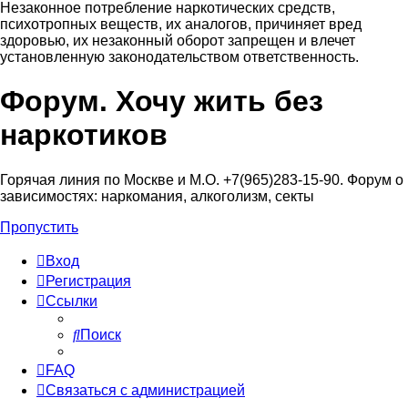
Незаконное потребление наркотических средств,
психотропных веществ, их аналогов, причиняет вред
здоровью, их незаконный оборот запрещен и влечет
установленную законодательством ответственность.
Форум. Хочу жить без
Регистрация
наркотиков
Горячая линия по Москве и М.О. +7(965)283-15-90. Форум о
зависимостях: наркомания, алкоголизм, секты
Пропустить
Вход
Р
е
г
и
с
т
р
а
ц
и
я
Ссылки
Поиск
FAQ
С
в
я
з
а
т
ь
с
я
с
а
д
м
и
н
и
с
т
р
а
ц
и
е
й