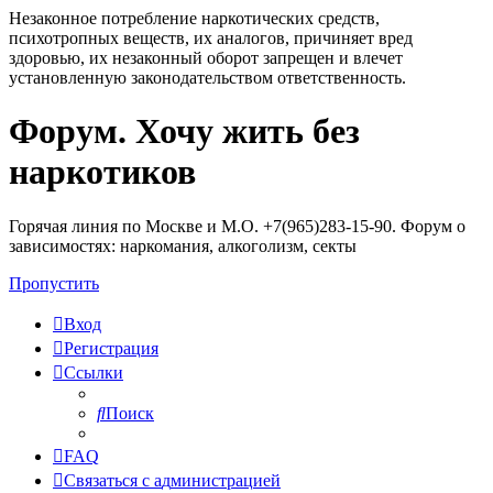
Незаконное потребление наркотических средств,
психотропных веществ, их аналогов, причиняет вред
здоровью, их незаконный оборот запрещен и влечет
установленную законодательством ответственность.
Форум. Хочу жить без
Регистрация
наркотиков
Горячая линия по Москве и М.О. +7(965)283-15-90. Форум о
зависимостях: наркомания, алкоголизм, секты
Пропустить
Вход
Р
е
г
и
с
т
р
а
ц
и
я
Ссылки
Поиск
FAQ
С
в
я
з
а
т
ь
с
я
с
а
д
м
и
н
и
с
т
р
а
ц
и
е
й