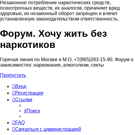
Незаконное потребление наркотических средств,
психотропных веществ, их аналогов, причиняет вред
здоровью, их незаконный оборот запрещен и влечет
установленную законодательством ответственность.
Форум. Хочу жить без
Регистрация
наркотиков
Горячая линия по Москве и М.О. +7(965)283-15-90. Форум о
зависимостях: наркомания, алкоголизм, секты
Пропустить
Вход
Р
е
г
и
с
т
р
а
ц
и
я
Ссылки
Поиск
FAQ
С
в
я
з
а
т
ь
с
я
с
а
д
м
и
н
и
с
т
р
а
ц
и
е
й