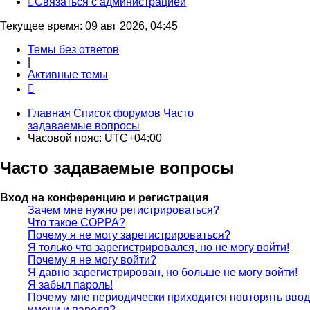
С
в
я
з
а
т
ь
с
я
с
а
д
м
и
н
и
с
т
р
а
ц
и
е
й
Текущее время: 09 авг 2026, 04:45
Темы без ответов
|
Активные темы
Главная
Список форумов
Часто
задаваемые вопросы
Часовой пояс:
UTC+04:00
Часто задаваемые вопросы
Вход на конференцию и регистрация
Зачем мне нужно регистрироваться?
Что такое COPPA?
Почему я не могу зарегистрироваться?
Я только что зарегистрировался, но не могу войти!
Почему я не могу войти?
Я давно зарегистрирован, но больше не могу войти!
Я забыл пароль!
Почему мне периодически приходится повторять ввод
имени и пароля?