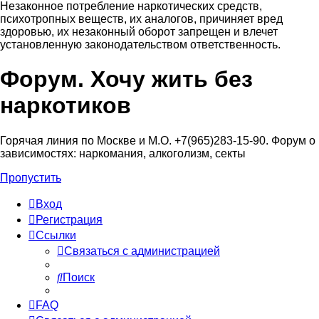
Незаконное потребление наркотических средств,
психотропных веществ, их аналогов, причиняет вред
здоровью, их незаконный оборот запрещен и влечет
установленную законодательством ответственность.
Форум. Хочу жить без
Регистрация
наркотиков
Горячая линия по Москве и М.О. +7(965)283-15-90. Форум о
зависимостях: наркомания, алкоголизм, секты
Пропустить
Вход
Р
е
г
и
с
т
р
а
ц
и
я
Ссылки
С
в
я
з
а
т
ь
с
я
с
а
д
м
и
н
и
с
т
р
а
ц
и
е
й
Поиск
FAQ