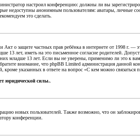
администратор настроил конференцию: должны ли вы зарегистриро
рые недоступны анонимным пользователям: аватары, личные сообщ
екомендуем это сделать.
, или Акт о защите частных прав ребёнка в интернете от 1998 г.
е 13 лет, иметь на это письменное согласие родителей. Допус
х младше 13 лет. Если вы не уверены, применимо ли это к вам
Обратите внимание, что phpBB Limited администрация данной к
, кроме указанных в ответе на вопрос «С кем можно связаться 
ет юридической силы.
.
цию новых пользователей. Также возможно, что он заблокирова
ратору конференции.