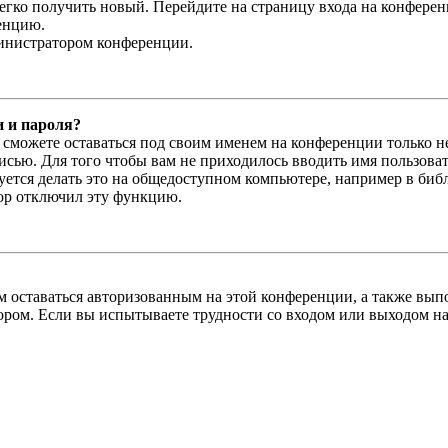
легко получить новый. Перейдите на страницу входа на конфер
енцию.
министратором конференции.
и и пароля?
ы сможете оставаться под своим именем на конференции только н
писью. Для того чтобы вам не приходилось вводить имя пользова
тся делать это на общедоступном компьютере, например в библи
тор отключил эту функцию.
вам оставаться авторизованным на этой конференции, а также в
ром. Если вы испытываете трудности со входом или выходом на