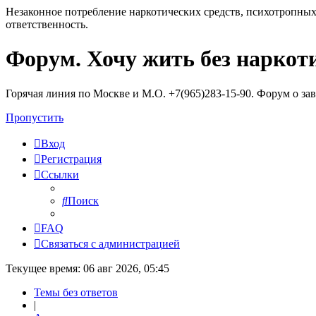
Незаконное потребление наркотических средств, психотропных
ответственность.
Форум. Хочу жить без наркот
Регистрация
Горячая линия по Москве и М.О. +7(965)283-15-90. Форум о за
Пропустить
Вход
Р
е
г
и
с
т
р
а
ц
и
я
Ссылки
Поиск
FAQ
С
в
я
з
а
т
ь
с
я
с
а
д
м
и
н
и
с
т
р
а
ц
и
е
й
Текущее время: 06 авг 2026, 05:45
Темы без ответов
|