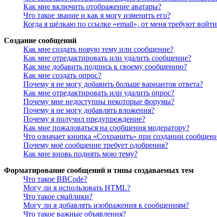
Как мне включить отображение аватары?
Что такое звание и как я могу изменить его?
Когда я щёлкаю по ссылке «email», от меня требуют войт
Создание сообщений
Как мне создать новую тему или сообщение?
Как мне отредактировать или удалить сообщение?
Как мне добавить подпись к своему сообщению?
Как мне создать опрос?
Почему я не могу добавить больше вариантов ответа?
Как мне отредактировать или удалить опрос?
Почему мне недоступны некоторые форумы?
Почему я не могу добавлять вложения?
Почему я получил предупреждение?
Как мне пожаловаться на сообщения модератору?
Что означает кнопка «Сохранить» при создании сообщен
Почему моё сообщение требует одобрения?
Как мне вновь поднять мою тему?
Форматирование сообщений и типы создаваемых тем
Что такое BBCode?
Могу ли я использовать HTML?
Что такое смайлики?
Могу ли я добавлять изображения к сообщениям?
Что такое важные объявления?