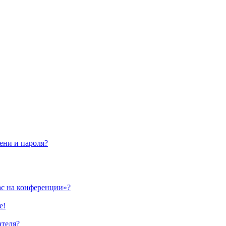
ени и пароля?
ас на конференции»?
е!
ателя?