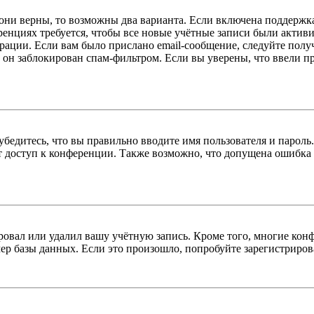
 они верны, то возможны два варианта. Если включена поддержка
енциях требуется, чтобы все новые учётные записи были актив
трации. Если вам было прислано email-сообщение, следуйте пол
 он заблокирован спам-фильтром. Если вы уверены, что ввели пр
бедитесь, что вы правильно вводите имя пользователя и пароль
ыт доступ к конференции. Также возможно, что допущена ошибка
овал или удалил вашу учётную запись. Кроме того, многие кон
р базы данных. Если это произошло, попробуйте зарегистрироват