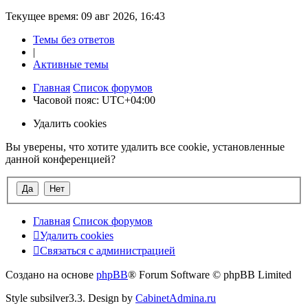
Текущее время: 09 авг 2026, 16:43
Темы без ответов
|
Активные темы
Главная
Список форумов
Часовой пояс:
UTC+04:00
Удалить cookies
Вы уверены, что хотите удалить все cookie, установленные
данной конференцией?
Главная
Список форумов
Удалить cookies
Связаться
С
в
я
з
а
т
ь
с
я
с
а
д
м
и
н
и
с
т
р
а
ц
и
е
й
с
Создано на основе
phpBB
® Forum Software © phpBB Limited
администрацией
Style subsilver3.3. Design by
CabinetAdmina.ru