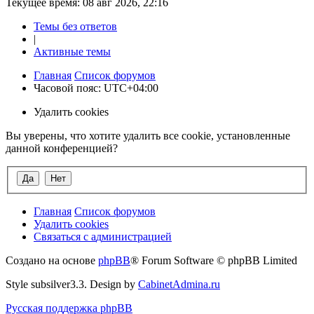
Текущее время: 08 авг 2026, 22:16
Темы без ответов
|
Активные темы
Главная
Список форумов
Часовой пояс:
UTC+04:00
Удалить cookies
Вы уверены, что хотите удалить все cookie, установленные
данной конференцией?
Главная
Список форумов
Удалить cookies
Связаться
С
в
я
з
а
т
ь
с
я
с
а
д
м
и
н
и
с
т
р
а
ц
и
е
й
с
Создано на основе
phpBB
® Forum Software © phpBB Limited
администрацией
Style subsilver3.3. Design by
CabinetAdmina.ru
Русская поддержка phpBB