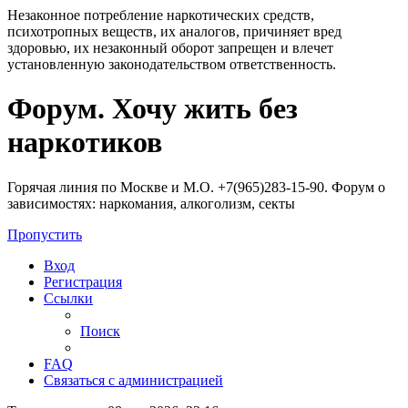
Незаконное потребление наркотических средств,
психотропных веществ, их аналогов, причиняет вред
здоровью, их незаконный оборот запрещен и влечет
установленную законодательством ответственность.
Регистрация
Форум. Хочу жить без
наркотиков
Горячая линия по Москве и М.О. +7(965)283-15-90. Форум о
зависимостях: наркомания, алкоголизм, секты
Пропустить
Вход
Р
е
г
и
с
т
р
а
ц
и
я
Ссылки
Поиск
FAQ
С
в
я
з
а
т
ь
с
я
с
а
д
м
и
н
и
с
т
р
а
ц
и
е
й