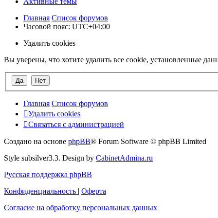
Активные темы
Главная
Список форумов
Часовой пояс:
UTC+04:00
Удалить cookies
Вы уверены, что хотите удалить все cookie, установленные да
Главная
Список форумов
Удалить cookies
Связаться
С
в
я
з
а
т
ь
с
я
с
а
д
м
и
н
и
с
т
р
а
ц
и
е
й
с
Создано на основе
phpBB
® Forum Software © phpBB Limited
администрацией
Style subsilver3.3. Design by
CabinetAdmina.ru
Русская поддержка phpBB
Конфиденциальность
|
Оферта
Согласие на обработку персональных данных