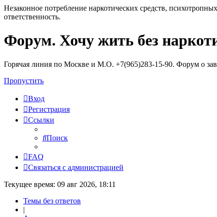
Незаконное потребление наркотических средств, психотропных
ответственность.
Форум. Хочу жить без наркот
Регистрация
Горячая линия по Москве и М.О. +7(965)283-15-90. Форум о за
Пропустить
Вход
Р
е
г
и
с
т
р
а
ц
и
я
Ссылки
Поиск
FAQ
С
в
я
з
а
т
ь
с
я
с
а
д
м
и
н
и
с
т
р
а
ц
и
е
й
Текущее время: 09 авг 2026, 18:11
Темы без ответов
|