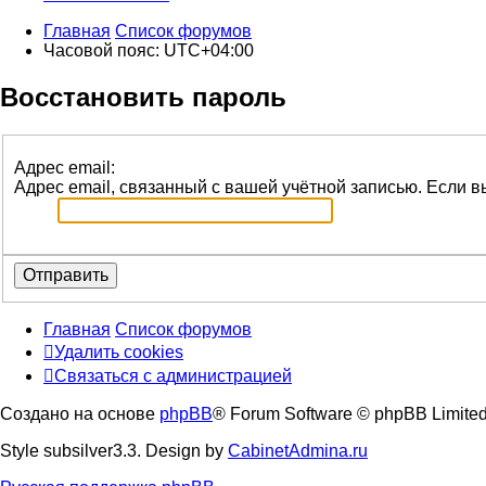
Главная
Список форумов
Часовой пояс:
UTC+04:00
Восстановить пароль
Адрес email:
Адрес email, связанный с вашей учётной записью. Если вы
Главная
Список форумов
Удалить cookies
Связаться
С
в
я
з
а
т
ь
с
я
с
а
д
м
и
н
и
с
т
р
а
ц
и
е
й
с
Создано на основе
phpBB
® Forum Software © phpBB Limite
администрацией
Style subsilver3.3. Design by
CabinetAdmina.ru