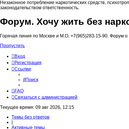
Незаконное потребление наркотических средств, психотроп
законодательством ответственность.
Форум. Хочу жить без нарк
Регистрация
Горячая линия по Москве и М.О. +7(965)283-15-90. Форум о
Пропустить
Вход
Р
е
г
и
с
т
р
а
ц
и
я
Ссылки
Поиск
FAQ
С
в
я
з
а
т
ь
с
я
с
а
д
м
и
н
и
с
т
р
а
ц
и
е
й
Текущее время: 09 авг 2026, 12:15
Темы без ответов
|
Активные темы