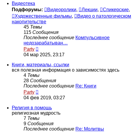
сообщению
Видеотека
Подфорумы:
Видеоролики
,
Лекции
,
Спикерские
,
Художественные фильмы
,
Видео о патологическом
накопительстве
45
Темы
115
Сообщения
Последнее сообщение
Компульсивное
недозарабатыван…
Перейти
Party
к
04 мар 2025, 23:17
последнему
сообщению
Книги, материалы, ссылки
вся полезная информация о зависимостях здесь
4
Темы
28
Сообщения
Последнее сообщение
Re: Книги
Перейти
Party
к
04 фев 2019, 03:27
последнему
сообщению
Религия в помощь
религиозная мудрость
7
Темы
9
Сообщения
Последнее сообщение
Re: Молитвы