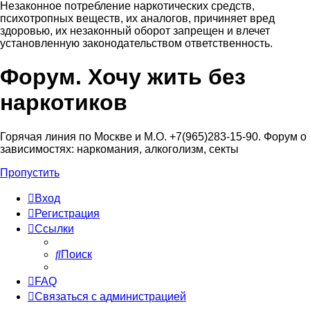
Незаконное потребление наркотических средств,
психотропных веществ, их аналогов, причиняет вред
здоровью, их незаконный оборот запрещен и влечет
установленную законодательством ответственность.
Форум. Хочу жить без
Регистрация
наркотиков
Горячая линия по Москве и М.О. +7(965)283-15-90. Форум о
зависимостях: наркомания, алкоголизм, секты
Пропустить
Вход
Р
е
г
и
с
т
р
а
ц
и
я
Ссылки
Поиск
FAQ
С
в
я
з
а
т
ь
с
я
с
а
д
м
и
н
и
с
т
р
а
ц
и
е
й