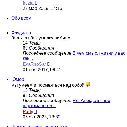
Перейти
frezia
к
22 мар 2019, 14:16
последнему
сообщению
Обо всем
Флудилка
болтаем без умолку ниАчем
14
Темы
69
Сообщения
Последнее сообщение
В чём смысл жизни у вас,
как …
Перейти
EvaRsoSar
к
01 ноя 2017, 09:45
последнему
сообщению
Юмор
мы умеем и посмеяться над собой
15
Темы
98
Сообщения
Последнее сообщение
Re: Анекдоты про
наркоманов и…
Перейти
Party
к
05 окт 2023, 13:30
последнему
сообщению
Всякое разное, но не спам