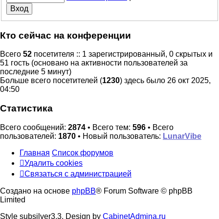
Кто сейчас на конференции
Всего
52
посетителя :: 1 зарегистрированный, 0 скрытых и
51 гость (основано на активности пользователей за
последние 5 минут)
Больше всего посетителей (
1230
) здесь было 26 окт 2025,
04:50
Статистика
Всего сообщений:
2874
• Всего тем:
596
• Всего
пользователей:
1870
• Новый пользователь:
LunarVibe
Главная
Список форумов
Удалить cookies
Связаться
С
в
я
з
а
т
ь
с
я
с
а
д
м
и
н
и
с
т
р
а
ц
и
е
й
с
Создано на основе
phpBB
® Forum Software © phpBB
администрацией
Limited
Style subsilver3.3. Design by
CabinetAdmina.ru