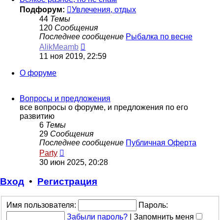
Подфорум:
Увлечения, отдых
44
Темы
120
Сообщения
Последнее сообщение
Рыбалка по весне
Перейти
AlikMeamb
к
11 ноя 2019, 22:59
последнему
сообщению
О форуме
Вопросы и предложения
все вопросы о форуме, и предложения по его
развитию
6
Темы
29
Сообщения
Последнее сообщение
Публичная Оферта
Перейти
Party
к
30 июн 2025, 20:28
последнему
сообщению
Вход
•
Р
е
г
и
с
т
р
а
ц
и
я
Имя пользователя:
Пароль:
Забыли пароль?
|
Запомнить меня