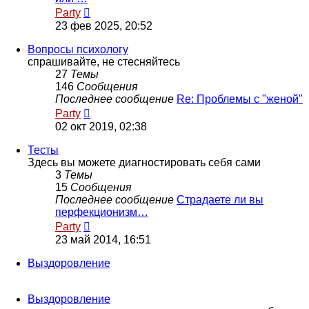
Перейти
Party
к
23 фев 2025, 20:52
последнему
сообщению
Вопросы психологу
спрашивайте, не стесняйтесь
27
Темы
146
Сообщения
Последнее сообщение
Re: Проблемы с "женой"
Перейти
Party
к
02 окт 2019, 02:38
последнему
сообщению
Тесты
Здесь вы можете диагностировать себя сами
3
Темы
15
Сообщения
Последнее сообщение
Страдаете ли вы
перфекционизм…
Перейти
Party
к
23 май 2014, 16:51
последнему
сообщению
Выздоровление
Выздоровление