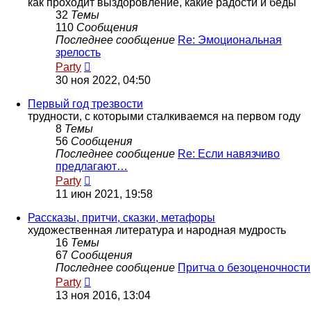
как проходит выздоровление, какие радости и беды
32
Темы
110
Сообщения
Последнее сообщение
Re: Эмоциональная
зрелость
Перейти
Party
к
30 ноя 2022, 04:50
последнему
сообщению
Первый год трезвости
трудности, с которыми сталкиваемся на первом году
8
Темы
56
Сообщения
Последнее сообщение
Re: Если навязчиво
предлагают…
Перейти
Party
к
11 июн 2021, 19:58
последнему
сообщению
Рассказы, притчи, сказки, метафоры
художественная литература и народная мудрость
16
Темы
67
Сообщения
Последнее сообщение
Притча о безоценочности
Перейти
Party
к
13 ноя 2016, 13:04
последнему