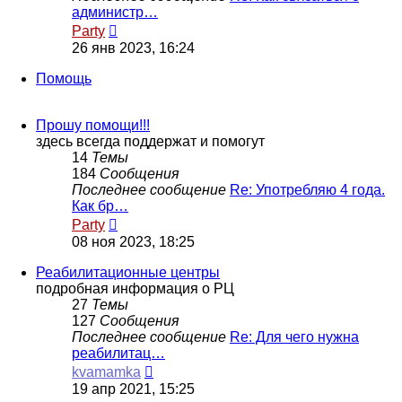
администр…
Перейти
Party
к
26 янв 2023, 16:24
последнему
сообщению
Помощь
Прошу помощи!!!
здесь всегда поддержат и помогут
14
Темы
184
Сообщения
Последнее сообщение
Re: Употребляю 4 года.
Как бр…
Перейти
Party
к
08 ноя 2023, 18:25
последнему
сообщению
Реабилитационные центры
подробная информация о РЦ
27
Темы
127
Сообщения
Последнее сообщение
Re: Для чего нужна
реабилитац…
Перейти
kvamamka
к
19 апр 2021, 15:25
последнему