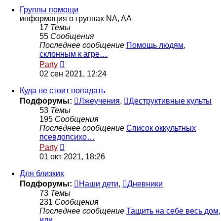
сообщению
Группы помощи
информация о группах NA, AA
17
Темы
55
Сообщения
Последнее сообщение
Помощь людям,
склонным к агре…
Перейти
Party
к
02 сен 2021, 12:24
последнему
сообщению
Куда не стоит попадать
Подфорумы:
Лжеучения
,
Деструктивные культы
53
Темы
195
Сообщения
Последнее сообщение
Список оккультных
псевдопсихо…
Перейти
Party
к
01 окт 2021, 18:26
последнему
сообщению
Для близких
Подфорумы:
Наши дети
,
Дневники
73
Темы
231
Сообщения
Последнее сообщение
Тащить на себе весь дом,
или …