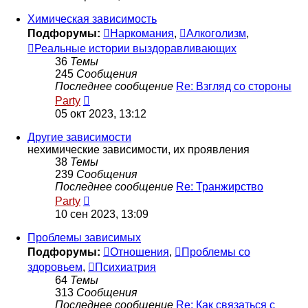
последнему
сообщению
Химическая зависимость
Подфорумы:
Наркомания
,
Алкоголизм
,
Реальные истории выздоравливающих
36
Темы
245
Сообщения
Последнее сообщение
Re: Взгляд со стороны
Перейти
Party
к
05 окт 2023, 13:12
последнему
сообщению
Другие зависимости
нехимические зависимости, их проявления
38
Темы
239
Сообщения
Последнее сообщение
Re: Транжирство
Перейти
Party
к
10 сен 2023, 13:09
последнему
сообщению
Проблемы зависимых
Подфорумы:
Отношения
,
Проблемы со
здоровьем
,
Психиатрия
64
Темы
313
Сообщения
Последнее сообщение
Re: Как связаться с