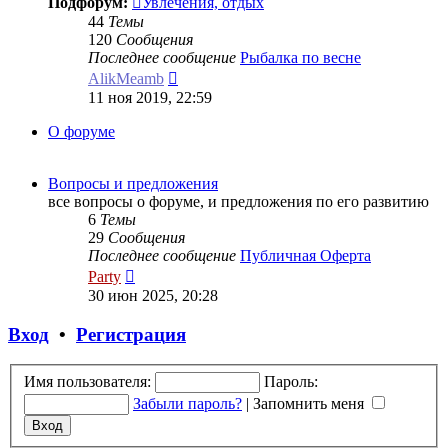
Подфорум:
Увлечения, отдых
44
Темы
120
Сообщения
Последнее сообщение
Рыбалка по весне
Перейти
AlikMeamb
к
11 ноя 2019, 22:59
последнему
сообщению
О форуме
Вопросы и предложения
все вопросы о форуме, и предложения по его развитию
6
Темы
29
Сообщения
Последнее сообщение
Публичная Оферта
Перейти
Party
к
30 июн 2025, 20:28
последнему
сообщению
Вход
•
Р
е
г
и
с
т
р
а
ц
и
я
Имя пользователя:
Пароль:
Забыли пароль?
|
Запомнить меня