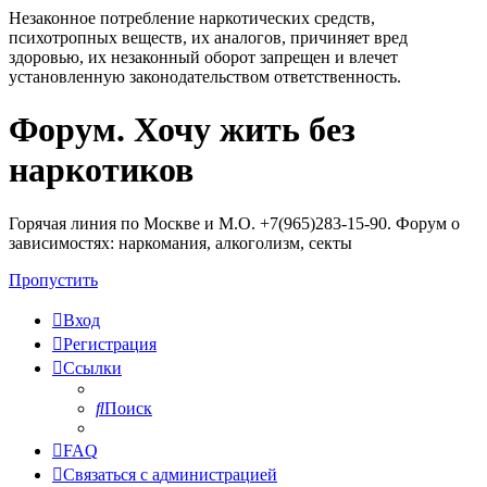
Незаконное потребление наркотических средств,
психотропных веществ, их аналогов, причиняет вред
здоровью, их незаконный оборот запрещен и влечет
установленную законодательством ответственность.
Форум. Хочу жить без
Регистрация
наркотиков
Горячая линия по Москве и М.О. +7(965)283-15-90. Форум о
зависимостях: наркомания, алкоголизм, секты
Пропустить
Вход
Р
е
г
и
с
т
р
а
ц
и
я
Ссылки
Поиск
FAQ
С
в
я
з
а
т
ь
с
я
с
а
д
м
и
н
и
с
т
р
а
ц
и
е
й