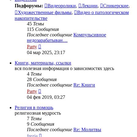
Подфорумы:
Видеоролики
,
Лекции
,
Спикерские
,
Художественные фильмы
,
Видео о патологическом
накопительстве
45
Темы
115
Сообщения
Последнее сообщение
Компульсивное
недозарабатыван…
Перейти
Party
к
04 мар 2025, 23:17
последнему
сообщению
Книги, материалы, ссылки
вся полезная информация о зависимостях здесь
4
Темы
28
Сообщения
Последнее сообщение
Re: Книги
Перейти
Party
к
04 фев 2019, 03:27
последнему
сообщению
Религия в помощь
религиозная мудрость
7
Темы
9
Сообщения
Последнее сообщение
Re: Молитвы
Перейти
frezia