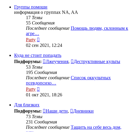
последнему
сообщению
Группы помощи
информация о группах NA, AA
17
Темы
55
Сообщения
Последнее сообщение
Помощь людям, склонным к
агре…
Перейти
Party
к
02 сен 2021, 12:24
последнему
сообщению
Куда не стоит попадать
Подфорумы:
Лжеучения
,
Деструктивные культы
53
Темы
195
Сообщения
Последнее сообщение
Список оккультных
псевдопсихо…
Перейти
Party
к
01 окт 2021, 18:26
последнему
сообщению
Для близких
Подфорумы:
Наши дети
,
Дневники
73
Темы
231
Сообщения
Последнее сообщение
Тащить на себе весь дом,