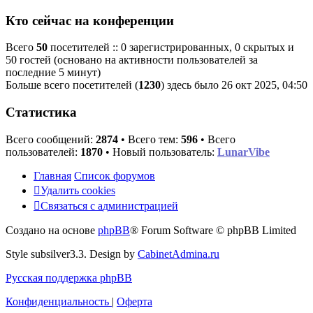
Кто сейчас на конференции
Всего
50
посетителей :: 0 зарегистрированных, 0 скрытых и
50 гостей (основано на активности пользователей за
последние 5 минут)
Больше всего посетителей (
1230
) здесь было 26 окт 2025, 04:50
Статистика
Всего сообщений:
2874
• Всего тем:
596
• Всего
пользователей:
1870
• Новый пользователь:
LunarVibe
Главная
Список форумов
Удалить cookies
Связаться
С
в
я
з
а
т
ь
с
я
с
а
д
м
и
н
и
с
т
р
а
ц
и
е
й
с
Создано на основе
phpBB
® Forum Software © phpBB Limited
администрацией
Style subsilver3.3. Design by
CabinetAdmina.ru
Русская поддержка phpBB
Конфиденциальность
|
Оферта