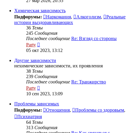
27 мар 2026, 20:55
последнему
сообщению
Химическая зависимость
Подфорумы:
Наркомания
,
Алкоголизм
,
Реальные
истории выздоравливающих
36
Темы
245
Сообщения
Последнее сообщение
Re: Взгляд со стороны
Перейти
Party
к
05 окт 2023, 13:12
последнему
сообщению
Другие зависимости
нехимические зависимости, их проявления
38
Темы
239
Сообщения
Последнее сообщение
Re: Транжирство
Перейти
Party
к
10 сен 2023, 13:09
последнему
сообщению
Проблемы зависимых
Подфорумы:
Отношения
,
Проблемы со здоровьем
,
Психиатрия
64
Темы
313
Сообщения
Последнее сообщение
Re: Как связаться с