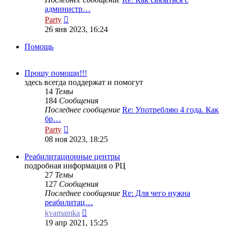
администр…
Перейти
Party
к
26 янв 2023, 16:24
последнему
сообщению
Помощь
Прошу помощи!!!
здесь всегда поддержат и помогут
14
Темы
184
Сообщения
Последнее сообщение
Re: Употребляю 4 года. Как
бр…
Перейти
Party
к
08 ноя 2023, 18:25
последнему
сообщению
Реабилитационные центры
подробная информация о РЦ
27
Темы
127
Сообщения
Последнее сообщение
Re: Для чего нужна
реабилитац…
Перейти
kvamamka
к
19 апр 2021, 15:25