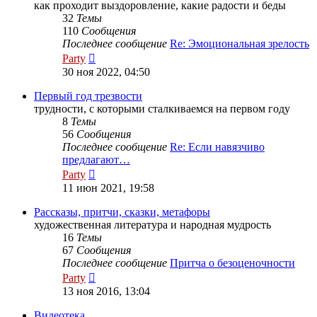
как проходит выздоровление, какие радости и беды
32
Темы
110
Сообщения
Последнее сообщение
Re: Эмоциональная зрелость
Перейти
Party
к
30 ноя 2022, 04:50
последнему
сообщению
Первый год трезвости
трудности, с которыми сталкиваемся на первом году
8
Темы
56
Сообщения
Последнее сообщение
Re: Если навязчиво
предлагают…
Перейти
Party
к
11 июн 2021, 19:58
последнему
сообщению
Рассказы, притчи, сказки, метафоры
художественная литература и народная мудрость
16
Темы
67
Сообщения
Последнее сообщение
Притча о безоценочности
Перейти
Party
к
13 ноя 2016, 13:04
последнему
сообщению
Видеотека