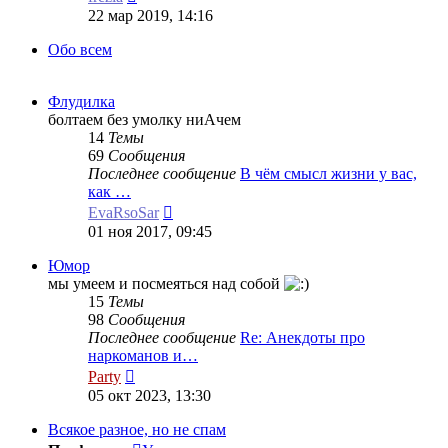
к
22 мар 2019, 14:16
последнему
сообщению
Обо всем
Флудилка
болтаем без умолку ниАчем
14
Темы
69
Сообщения
Последнее сообщение
В чём смысл жизни у вас,
как …
Перейти
EvaRsoSar
к
01 ноя 2017, 09:45
последнему
сообщению
Юмор
мы умеем и посмеяться над собой
15
Темы
98
Сообщения
Последнее сообщение
Re: Анекдоты про
наркоманов и…
Перейти
Party
к
05 окт 2023, 13:30
последнему
сообщению
Всякое разное, но не спам