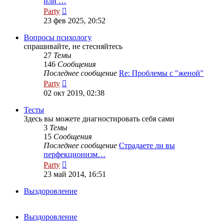
или …
Перейти
Party
к
23 фев 2025, 20:52
последнему
сообщению
Вопросы психологу
спрашивайте, не стесняйтесь
27
Темы
146
Сообщения
Последнее сообщение
Re: Проблемы с "женой"
Перейти
Party
к
02 окт 2019, 02:38
последнему
сообщению
Тесты
Здесь вы можете диагностировать себя сами
3
Темы
15
Сообщения
Последнее сообщение
Страдаете ли вы
перфекционизм…
Перейти
Party
к
23 май 2014, 16:51
последнему
сообщению
Выздоровление
Выздоровление