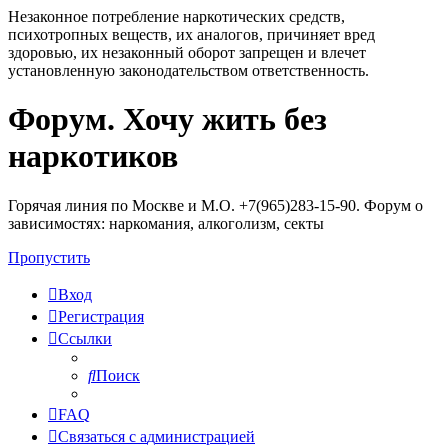
Незаконное потребление наркотических средств,
психотропных веществ, их аналогов, причиняет вред
здоровью, их незаконный оборот запрещен и влечет
установленную законодательством ответственность.
Форум. Хочу жить без
Регистрация
наркотиков
Горячая линия по Москве и М.О. +7(965)283-15-90. Форум о
зависимостях: наркомания, алкоголизм, секты
Пропустить
Вход
Р
е
г
и
с
т
р
а
ц
и
я
Ссылки
Поиск
FAQ
С
в
я
з
а
т
ь
с
я
с
а
д
м
и
н
и
с
т
р
а
ц
и
е
й