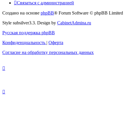
Связаться
С
в
я
з
а
т
ь
с
я
с
а
д
м
и
н
и
с
т
р
а
ц
и
е
й
с
Создано на основе
phpBB
® Forum Software © phpBB Limited
администрацией
Style subsilver3.3. Design by
CabinetAdmina.ru
Русская поддержка phpBB
Конфиденциальность
|
Оферта
Согласие на обработку персональных данных