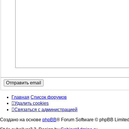
Главная
Список форумов
Удалить cookies
Связаться
С
в
я
з
а
т
ь
с
я
с
а
д
м
и
н
и
с
т
р
а
ц
и
е
й
с
Создано на основе
phpBB
® Forum Software © phpBB Limite
администрацией