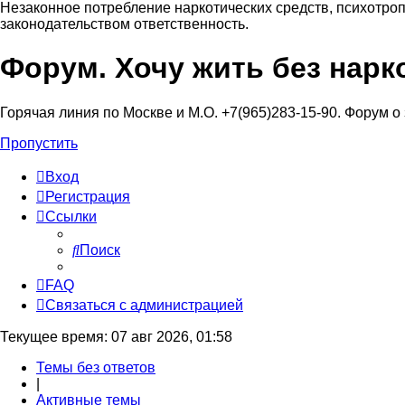
Незаконное потребление наркотических средств, психотроп
законодательством ответственность.
Форум. Хочу жить без нарк
Регистрация
Горячая линия по Москве и М.О. +7(965)283-15-90. Форум о
Пропустить
Вход
Р
е
г
и
с
т
р
а
ц
и
я
Ссылки
Поиск
FAQ
С
в
я
з
а
т
ь
с
я
с
а
д
м
и
н
и
с
т
р
а
ц
и
е
й
Текущее время: 07 авг 2026, 01:58
Темы без ответов
|
Активные темы