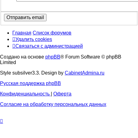
Главная
Список форумов
Удалить cookies
Связаться
С
в
я
з
а
т
ь
с
я
с
а
д
м
и
н
и
с
т
р
а
ц
и
е
й
с
Создано на основе
phpBB
® Forum Software © phpBB
администрацией
Limited
Style subsilver3.3. Design by
CabinetAdmina.ru
Русская поддержка phpBB
Конфиденциальность
|
Оферта
Согласие на обработку персональных данных