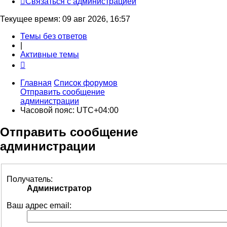
С
в
я
з
а
т
ь
с
я
с
а
д
м
и
н
и
с
т
р
а
ц
и
е
й
Текущее время: 09 авг 2026, 16:57
Темы без ответов
|
Активные темы
Главная
Список форумов
Отправить сообщение
администрации
Часовой пояс:
UTC+04:00
Отправить сообщение
администрации
Получатель:
Администратор
Ваш адрес email: