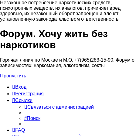
Незаконное потребление наркотических средств,
психотропных веществ, их аналогов, причиняет вред
здоровью, их незаконный оборот запрещен и влечет
установленную законодательством ответственность.
Форум. Хочу жить без
Регистрация
наркотиков
Горячая линия по Москве и М.О. +7(965)283-15-90. Форум о
зависимостях: наркомания, алкоголизм, секты
Пропустить
Вход
Р
е
г
и
с
т
р
а
ц
и
я
Ссылки
С
в
я
з
а
т
ь
с
я
с
а
д
м
и
н
и
с
т
р
а
ц
и
е
й
Поиск
FAQ