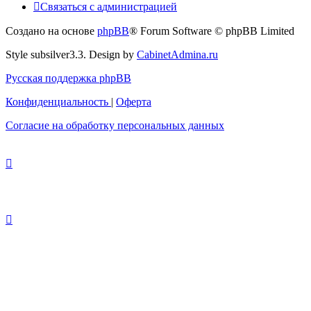
Связаться
С
в
я
з
а
т
ь
с
я
с
а
д
м
и
н
и
с
т
р
а
ц
и
е
й
с
Создано на основе
phpBB
® Forum Software © phpBB Limited
администрацией
Style subsilver3.3. Design by
CabinetAdmina.ru
Русская поддержка phpBB
Конфиденциальность
|
Оферта
Согласие на обработку персональных данных