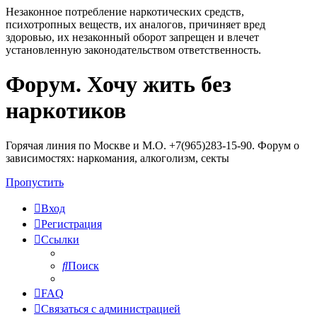
Незаконное потребление наркотических средств,
психотропных веществ, их аналогов, причиняет вред
здоровью, их незаконный оборот запрещен и влечет
установленную законодательством ответственность.
Форум. Хочу жить без
Регистрация
наркотиков
Горячая линия по Москве и М.О. +7(965)283-15-90. Форум о
зависимостях: наркомания, алкоголизм, секты
Пропустить
Вход
Р
е
г
и
с
т
р
а
ц
и
я
Ссылки
Поиск
FAQ
С
в
я
з
а
т
ь
с
я
с
а
д
м
и
н
и
с
т
р
а
ц
и
е
й