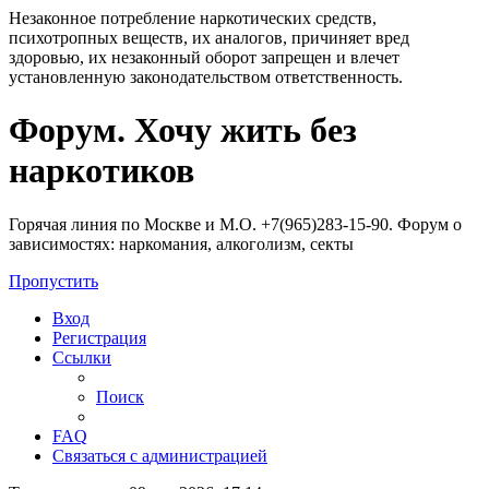
Незаконное потребление наркотических средств,
психотропных веществ, их аналогов, причиняет вред
здоровью, их незаконный оборот запрещен и влечет
установленную законодательством ответственность.
Регистрация
Форум. Хочу жить без
наркотиков
Горячая линия по Москве и М.О. +7(965)283-15-90. Форум о
зависимостях: наркомания, алкоголизм, секты
Пропустить
Вход
Р
е
г
и
с
т
р
а
ц
и
я
Ссылки
Поиск
FAQ
С
в
я
з
а
т
ь
с
я
с
а
д
м
и
н
и
с
т
р
а
ц
и
е
й