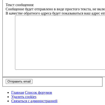
Текст сообщения:
Сообщение будет отправлено в виде простого текста, не вк
В качестве обратного адреса будет показываться ваш адрес ema
Главная
Список форумов
Удалить cookies
Связаться
С
в
я
з
а
т
ь
с
я
с
а
д
м
и
н
и
с
т
р
а
ц
и
е
й