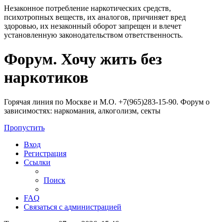
Незаконное потребление наркотических средств,
психотропных веществ, их аналогов, причиняет вред
здоровью, их незаконный оборот запрещен и влечет
установленную законодательством ответственность.
Регистрация
Форум. Хочу жить без
наркотиков
Горячая линия по Москве и М.О. +7(965)283-15-90. Форум о
зависимостях: наркомания, алкоголизм, секты
Пропустить
Вход
Р
е
г
и
с
т
р
а
ц
и
я
Ссылки
Поиск
FAQ
С
в
я
з
а
т
ь
с
я
с
а
д
м
и
н
и
с
т
р
а
ц
и
е
й