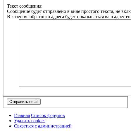
Текст сообщения:
Сообщение будет отправлено в виде простого текста, не вк
В качестве обратного адреса будет показываться ваш адрес ema
Главная
Список форумов
Удалить cookies
Связаться
С
в
я
з
а
т
ь
с
я
с
а
д
м
и
н
и
с
т
р
а
ц
и
е
й