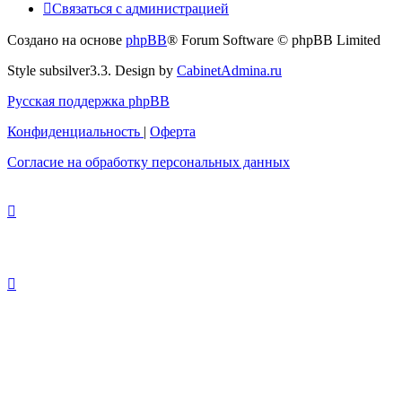
Связаться
С
в
я
з
а
т
ь
с
я
с
а
д
м
и
н
и
с
т
р
а
ц
и
е
й
с
Создано на основе
phpBB
® Forum Software © phpBB Limited
администрацией
Style subsilver3.3. Design by
CabinetAdmina.ru
Русская поддержка phpBB
Конфиденциальность
|
Оферта
Согласие на обработку персональных данных