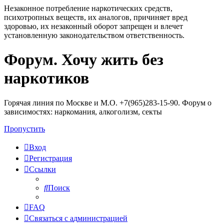
Незаконное потребление наркотических средств,
психотропных веществ, их аналогов, причиняет вред
здоровью, их незаконный оборот запрещен и влечет
установленную законодательством ответственность.
Форум. Хочу жить без
Регистрация
наркотиков
Горячая линия по Москве и М.О. +7(965)283-15-90. Форум о
зависимостях: наркомания, алкоголизм, секты
Пропустить
Вход
Р
е
г
и
с
т
р
а
ц
и
я
Ссылки
Поиск
FAQ
С
в
я
з
а
т
ь
с
я
с
а
д
м
и
н
и
с
т
р
а
ц
и
е
й