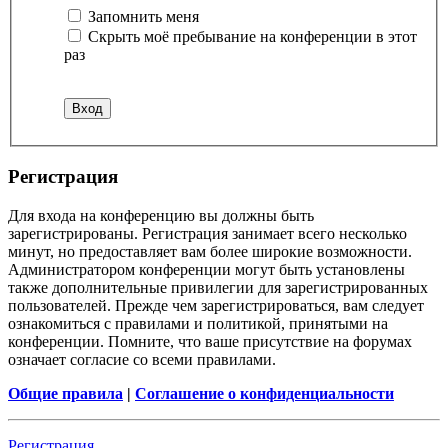
Запомнить меня
Скрыть моё пребывание на конференции в этот
раз
Р
е
г
и
с
т
р
а
ц
и
я
Для входа на конференцию вы должны быть
зарегистрированы. Регистрация занимает всего несколько
минут, но предоставляет вам более широкие возможности.
Администратором конференции могут быть установлены
также дополнительные привилегии для зарегистрированных
пользователей. Прежде чем зарегистрироваться, вам следует
ознакомиться с правилами и политикой, принятыми на
конференции. Помните, что ваше присутствие на форумах
означает согласие со всеми правилами.
Общие правила
|
Соглашение о конфиденциальности
Р
е
г
и
с
т
р
а
ц
и
я