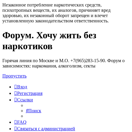
Незаконное потребление наркотических средств,
психотропных веществ, их аналогов, причиняет вред
здоровью, их незаконный оборот запрещен и влечет
установленную законодательством ответственность.
Форум. Хочу жить без
Регистрация
наркотиков
Горячая линия по Москве и М.О. +7(965)283-15-90. Форум о
зависимостях: наркомания, алкоголизм, секты
Пропустить
Вход
Р
е
г
и
с
т
р
а
ц
и
я
Ссылки
Поиск
FAQ
С
в
я
з
а
т
ь
с
я
с
а
д
м
и
н
и
с
т
р
а
ц
и
е
й