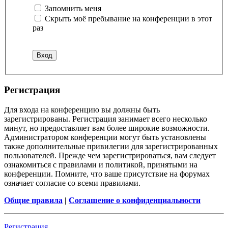
Запомнить меня
Скрыть моё пребывание на конференции в этот
раз
Р
е
г
и
с
т
р
а
ц
и
я
Для входа на конференцию вы должны быть
зарегистрированы. Регистрация занимает всего несколько
минут, но предоставляет вам более широкие возможности.
Администратором конференции могут быть установлены
также дополнительные привилегии для зарегистрированных
пользователей. Прежде чем зарегистрироваться, вам следует
ознакомиться с правилами и политикой, принятыми на
конференции. Помните, что ваше присутствие на форумах
означает согласие со всеми правилами.
Общие правила
|
Соглашение о конфиденциальности
Р
е
г
и
с
т
р
а
ц
и
я