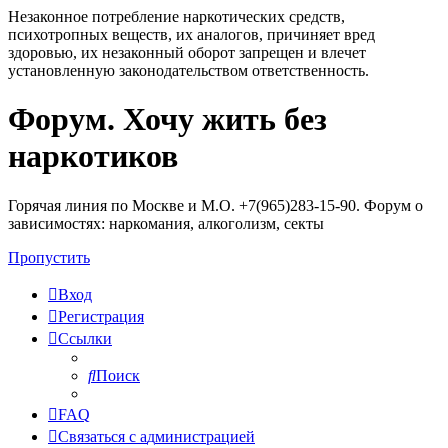
Незаконное потребление наркотических средств,
психотропных веществ, их аналогов, причиняет вред
здоровью, их незаконный оборот запрещен и влечет
установленную законодательством ответственность.
Форум. Хочу жить без
Регистрация
наркотиков
Горячая линия по Москве и М.О. +7(965)283-15-90. Форум о
зависимостях: наркомания, алкоголизм, секты
Пропустить
Вход
Р
е
г
и
с
т
р
а
ц
и
я
Ссылки
Поиск
FAQ
С
в
я
з
а
т
ь
с
я
с
а
д
м
и
н
и
с
т
р
а
ц
и
е
й