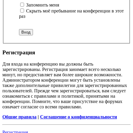
Запомнить меня
Скрыть моё пребывание на конференции в этот
раз
Р
е
г
и
с
т
р
а
ц
и
я
Для входа на конференцию вы должны быть
зарегистрированы. Регистрация занимает всего несколько
минут, но предоставляет вам более широкие возможности.
Администратором конференции могут быть установлены
также дополнительные привилегии для зарегистрированных
пользователей. Прежде чем зарегистрироваться, вам следует
ознакомиться с правилами и политикой, принятыми на
конференции. Помните, что ваше присутствие на форумах
означает согласие со всеми правилами.
Общие правила
|
Соглашение о конфиденциальности
Р
е
г
и
с
т
р
а
ц
и
я