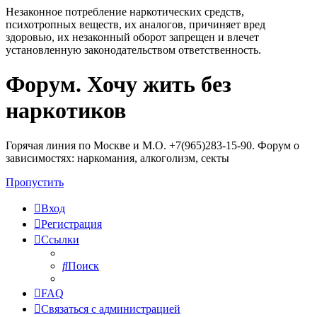
Незаконное потребление наркотических средств,
психотропных веществ, их аналогов, причиняет вред
здоровью, их незаконный оборот запрещен и влечет
установленную законодательством ответственность.
Форум. Хочу жить без
Регистрация
наркотиков
Горячая линия по Москве и М.О. +7(965)283-15-90. Форум о
зависимостях: наркомания, алкоголизм, секты
Пропустить
Вход
Р
е
г
и
с
т
р
а
ц
и
я
Ссылки
Поиск
FAQ
С
в
я
з
а
т
ь
с
я
с
а
д
м
и
н
и
с
т
р
а
ц
и
е
й