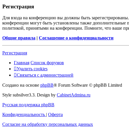
Р
е
г
и
с
т
р
а
ц
и
я
Для входа на конференцию вы должны быть зарегистрированы. 
конференции могут быть установлены также дополнительные пр
политикой, принятыми на конференции. Помните, что ваше при
Общие правила
|
Соглашение о конфиденциальности
Р
е
г
и
с
т
р
а
ц
и
я
Главная
Список форумов
Удалить cookies
Связаться
С
в
я
з
а
т
ь
с
я
с
а
д
м
и
н
и
с
т
р
а
ц
и
е
й
с
Создано на основе
phpBB
® Forum Software © phpBB Limited
администрацией
Style subsilver3.3. Design by
CabinetAdmina.ru
Русская поддержка phpBB
Конфиденциальность
|
Оферта
Согласие на обработку персональных данных