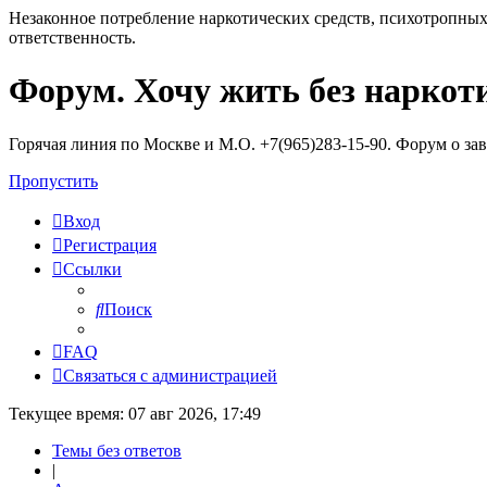
Незаконное потребление наркотических средств, психотропных
ответственность.
Форум. Хочу жить без наркот
Регистрация
Горячая линия по Москве и М.О. +7(965)283-15-90. Форум о за
Пропустить
Вход
Р
е
г
и
с
т
р
а
ц
и
я
Ссылки
Поиск
FAQ
С
в
я
з
а
т
ь
с
я
с
а
д
м
и
н
и
с
т
р
а
ц
и
е
й
Текущее время: 07 авг 2026, 17:49
Темы без ответов
|