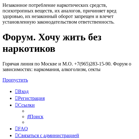
Незаконное потребление наркотических средств,
психотропных веществ, их аналогов, причиняет вред
здоровью, их незаконный оборот запрещен и влечет
установленную законодательством ответственность.
Форум. Хочу жить без
Регистрация
наркотиков
Горячая линия по Москве и М.О. +7(965)283-15-90. Форум о
зависимостях: наркомания, алкоголизм, секты
Пропустить
Вход
Р
е
г
и
с
т
р
а
ц
и
я
Ссылки
Поиск
FAQ
С
в
я
з
а
т
ь
с
я
с
а
д
м
и
н
и
с
т
р
а
ц
и
е
й