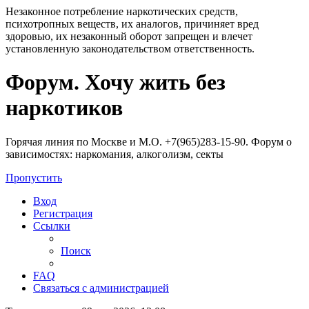
Незаконное потребление наркотических средств,
психотропных веществ, их аналогов, причиняет вред
здоровью, их незаконный оборот запрещен и влечет
установленную законодательством ответственность.
Регистрация
Форум. Хочу жить без
наркотиков
Горячая линия по Москве и М.О. +7(965)283-15-90. Форум о
зависимостях: наркомания, алкоголизм, секты
Пропустить
Вход
Р
е
г
и
с
т
р
а
ц
и
я
Ссылки
Поиск
FAQ
С
в
я
з
а
т
ь
с
я
с
а
д
м
и
н
и
с
т
р
а
ц
и
е
й