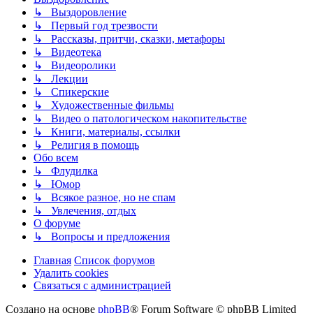
↳ Выздоровление
↳ Первый год трезвости
↳ Рассказы, притчи, сказки, метафоры
↳ Видеотека
↳ Видеоролики
↳ Лекции
↳ Спикерские
↳ Художественные фильмы
↳ Видео о патологическом накопительстве
↳ Книги, материалы, ссылки
↳ Религия в помощь
Обо всем
↳ Флудилка
↳ Юмор
↳ Всякое разное, но не спам
↳ Увлечения, отдых
О форуме
↳ Вопросы и предложения
Главная
Список форумов
Удалить cookies
Связаться
С
в
я
з
а
т
ь
с
я
с
а
д
м
и
н
и
с
т
р
а
ц
и
е
й
с
Создано на основе
phpBB
® Forum Software © phpBB Limited
администрацией