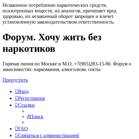
Незаконное потребление наркотических средств,
психотропных веществ, их аналогов, причиняет вред
здоровью, их незаконный оборот запрещен и влечет
установленную законодательством ответственность.
Форум. Хочу жить без
Регистрация
наркотиков
Горячая линия по Москве и М.О. +7(965)283-15-90. Форум о
зависимостях: наркомания, алкоголизм, секты
Пропустить
Вход
Р
е
г
и
с
т
р
а
ц
и
я
Ссылки
Поиск
FAQ
С
в
я
з
а
т
ь
с
я
с
а
д
м
и
н
и
с
т
р
а
ц
и
е
й