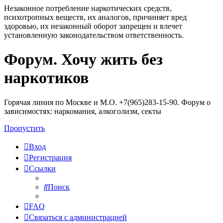
Незаконное потребление наркотических средств,
психотропных веществ, их аналогов, причиняет вред
здоровью, их незаконный оборот запрещен и влечет
установленную законодательством ответственность.
Форум. Хочу жить без
Регистрация
наркотиков
Горячая линия по Москве и М.О. +7(965)283-15-90. Форум о
зависимостях: наркомания, алкоголизм, секты
Пропустить
Вход
Р
е
г
и
с
т
р
а
ц
и
я
Ссылки
Поиск
FAQ
С
в
я
з
а
т
ь
с
я
с
а
д
м
и
н
и
с
т
р
а
ц
и
е
й