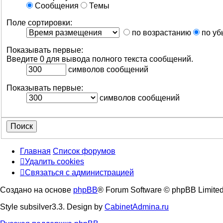
Сообщения
Темы
Поле сортировки:
по возрастанию
по уб
Показывать первые:
Введите 0 для вывода полного текста сообщений.
символов сообщений
Показывать первые:
символов сообщений
Главная
Список форумов
Удалить cookies
Связаться
С
в
я
з
а
т
ь
с
я
с
а
д
м
и
н
и
с
т
р
а
ц
и
е
й
с
Создано на основе
phpBB
® Forum Software © phpBB Limite
администрацией
Style subsilver3.3. Design by
CabinetAdmina.ru