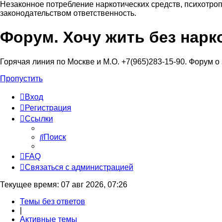
Незаконное потребление наркотических средств, психотроп
законодательством ответственность.
Форум. Хочу жить без нарк
Регистрация
Горячая линия по Москве и М.О. +7(965)283-15-90. Форум о
Пропустить
Вход
Р
е
г
и
с
т
р
а
ц
и
я
Ссылки
Поиск
FAQ
С
в
я
з
а
т
ь
с
я
с
а
д
м
и
н
и
с
т
р
а
ц
и
е
й
Текущее время: 07 авг 2026, 07:26
Темы без ответов
|
Активные темы