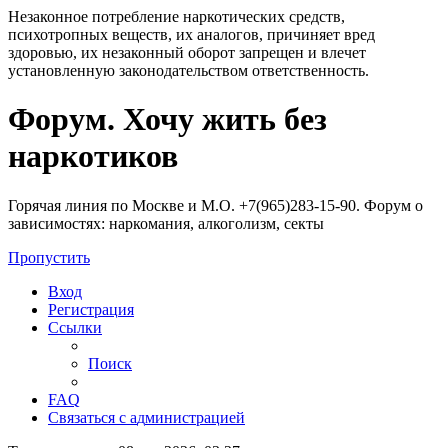
Незаконное потребление наркотических средств,
психотропных веществ, их аналогов, причиняет вред
здоровью, их незаконный оборот запрещен и влечет
установленную законодательством ответственность.
Регистрация
Форум. Хочу жить без
наркотиков
Горячая линия по Москве и М.О. +7(965)283-15-90. Форум о
зависимостях: наркомания, алкоголизм, секты
Пропустить
Вход
Р
е
г
и
с
т
р
а
ц
и
я
Ссылки
Поиск
FAQ
С
в
я
з
а
т
ь
с
я
с
а
д
м
и
н
и
с
т
р
а
ц
и
е
й