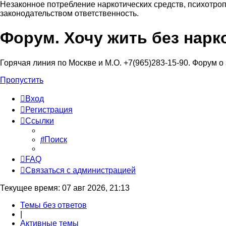
Незаконное потребление наркотических средств, психотроп
законодательством ответственность.
Форум. Хочу жить без нарк
Регистрация
Горячая линия по Москве и М.О. +7(965)283-15-90. Форум о
Пропустить
Вход
Р
е
г
и
с
т
р
а
ц
и
я
Ссылки
Поиск
FAQ
С
в
я
з
а
т
ь
с
я
с
а
д
м
и
н
и
с
т
р
а
ц
и
е
й
Текущее время: 07 авг 2026, 21:13
Темы без ответов
|
Активные темы