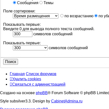
Сообщения
Темы
Поле сортировки:
по возрастанию
по уб
Показывать первые:
Введите 0 для вывода полного текста сообщений.
символов сообщений
Показывать первые:
символов сообщений
Главная
Список форумов
Удалить cookies
Связаться
С
в
я
з
а
т
ь
с
я
с
а
д
м
и
н
и
с
т
р
а
ц
и
е
й
с
Создано на основе
phpBB
® Forum Software © phpBB Limite
администрацией
Style subsilver3.3. Design by
CabinetAdmina.ru