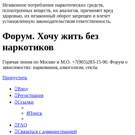
Незаконное потребление наркотических средств,
психотропных веществ, их аналогов, причиняет вред
здоровью, их незаконный оборот запрещен и влечет
установленную законодательством ответственность.
Форум. Хочу жить без
Регистрация
наркотиков
Горячая линия по Москве и М.О. +7(965)283-15-90. Форум о
зависимостях: наркомания, алкоголизм, секты
Пропустить
Вход
Р
е
г
и
с
т
р
а
ц
и
я
Ссылки
Поиск
FAQ
С
в
я
з
а
т
ь
с
я
с
а
д
м
и
н
и
с
т
р
а
ц
и
е
й