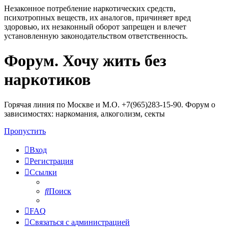
Незаконное потребление наркотических средств,
психотропных веществ, их аналогов, причиняет вред
здоровью, их незаконный оборот запрещен и влечет
установленную законодательством ответственность.
Форум. Хочу жить без
Регистрация
наркотиков
Горячая линия по Москве и М.О. +7(965)283-15-90. Форум о
зависимостях: наркомания, алкоголизм, секты
Пропустить
Вход
Р
е
г
и
с
т
р
а
ц
и
я
Ссылки
Поиск
FAQ
С
в
я
з
а
т
ь
с
я
с
а
д
м
и
н
и
с
т
р
а
ц
и
е
й