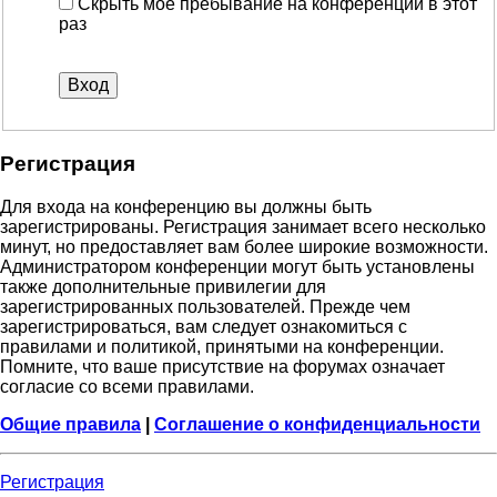
Скрыть моё пребывание на конференции в этот
раз
Р
е
г
и
с
т
р
а
ц
и
я
Для входа на конференцию вы должны быть
зарегистрированы. Регистрация занимает всего несколько
минут, но предоставляет вам более широкие возможности.
Администратором конференции могут быть установлены
также дополнительные привилегии для
зарегистрированных пользователей. Прежде чем
зарегистрироваться, вам следует ознакомиться с
правилами и политикой, принятыми на конференции.
Помните, что ваше присутствие на форумах означает
согласие со всеми правилами.
Общие правила
|
Соглашение о конфиденциальности
Р
е
г
и
с
т
р
а
ц
и
я