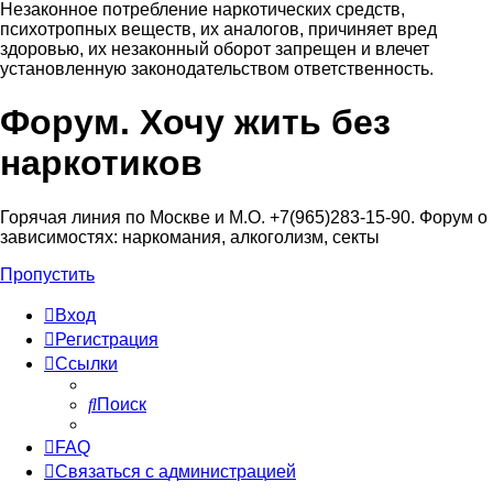
Незаконное потребление наркотических средств,
психотропных веществ, их аналогов, причиняет вред
здоровью, их незаконный оборот запрещен и влечет
установленную законодательством ответственность.
Форум. Хочу жить без
Регистрация
наркотиков
Горячая линия по Москве и М.О. +7(965)283-15-90. Форум о
зависимостях: наркомания, алкоголизм, секты
Пропустить
Вход
Р
е
г
и
с
т
р
а
ц
и
я
Ссылки
Поиск
FAQ
С
в
я
з
а
т
ь
с
я
с
а
д
м
и
н
и
с
т
р
а
ц
и
е
й