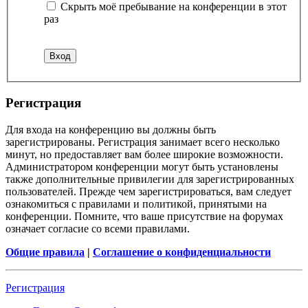
Скрыть моё пребывание на конференции в этот
раз
Р
е
г
и
с
т
р
а
ц
и
я
Для входа на конференцию вы должны быть
зарегистрированы. Регистрация занимает всего несколько
минут, но предоставляет вам более широкие возможности.
Администратором конференции могут быть установлены
также дополнительные привилегии для зарегистрированных
пользователей. Прежде чем зарегистрироваться, вам следует
ознакомиться с правилами и политикой, принятыми на
конференции. Помните, что ваше присутствие на форумах
означает согласие со всеми правилами.
Общие правила
|
Соглашение о конфиденциальности
Р
е
г
и
с
т
р
а
ц
и
я