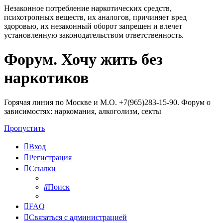
Незаконное потребление наркотических средств,
психотропных веществ, их аналогов, причиняет вред
здоровью, их незаконный оборот запрещен и влечет
установленную законодательством ответственность.
Форум. Хочу жить без
Регистрация
наркотиков
Горячая линия по Москве и М.О. +7(965)283-15-90. Форум о
зависимостях: наркомания, алкоголизм, секты
Пропустить
Вход
Р
е
г
и
с
т
р
а
ц
и
я
Ссылки
Поиск
FAQ
С
в
я
з
а
т
ь
с
я
с
а
д
м
и
н
и
с
т
р
а
ц
и
е
й