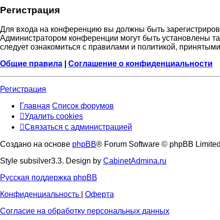
Р
е
г
и
с
т
р
а
ц
и
я
Для входа на конференцию вы должны быть зарегистрирова
Администратором конференции могут быть установлены та
следует ознакомиться с правилами и политикой, принятыми
Общие правила
|
Соглашение о конфиденциальности
Р
е
г
и
с
т
р
а
ц
и
я
Главная
Список форумов
Удалить cookies
Связаться
С
в
я
з
а
т
ь
с
я
с
а
д
м
и
н
и
с
т
р
а
ц
и
е
й
с
Создано на основе
phpBB
® Forum Software © phpBB Limite
администрацией
Style subsilver3.3. Design by
CabinetAdmina.ru
Русская поддержка phpBB
Конфиденциальность
|
Оферта
Согласие на обработку персональных данных