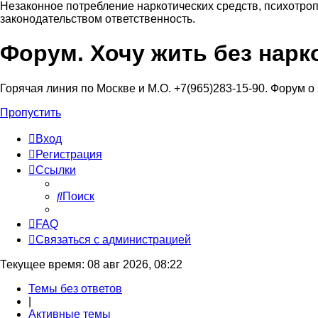
Незаконное потребление наркотических средств, психотроп
законодательством ответственность.
Форум. Хочу жить без нарк
Регистрация
Горячая линия по Москве и М.О. +7(965)283-15-90. Форум о
Пропустить
Вход
Р
е
г
и
с
т
р
а
ц
и
я
Ссылки
Поиск
FAQ
С
в
я
з
а
т
ь
с
я
с
а
д
м
и
н
и
с
т
р
а
ц
и
е
й
Текущее время: 08 авг 2026, 08:22
Темы без ответов
|
Активные темы