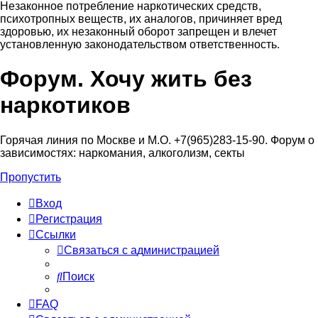
Незаконное потребление наркотических средств,
психотропных веществ, их аналогов, причиняет вред
здоровью, их незаконный оборот запрещен и влечет
установленную законодательством ответственность.
Форум. Хочу жить без
Регистрация
наркотиков
Горячая линия по Москве и М.О. +7(965)283-15-90. Форум о
зависимостях: наркомания, алкоголизм, секты
Пропустить
Вход
Р
е
г
и
с
т
р
а
ц
и
я
Ссылки
С
в
я
з
а
т
ь
с
я
с
а
д
м
и
н
и
с
т
р
а
ц
и
е
й
Поиск
FAQ