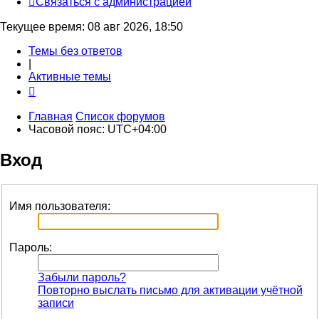
С
в
я
з
а
т
ь
с
я
с
а
д
м
и
н
и
с
т
р
а
ц
и
е
й
Текущее время: 08 авг 2026, 18:50
Темы без ответов
|
Активные темы
Главная
Список форумов
Часовой пояс:
UTC+04:00
Вход
Имя пользователя:
Пароль:
Забыли пароль?
Повторно выслать письмо для активации учётной
записи