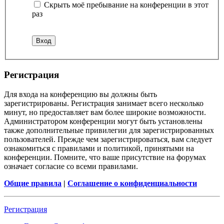
Скрыть моё пребывание на конференции в этот
раз
Р
е
г
и
с
т
р
а
ц
и
я
Для входа на конференцию вы должны быть
зарегистрированы. Регистрация занимает всего несколько
минут, но предоставляет вам более широкие возможности.
Администратором конференции могут быть установлены
также дополнительные привилегии для зарегистрированных
пользователей. Прежде чем зарегистрироваться, вам следует
ознакомиться с правилами и политикой, принятыми на
конференции. Помните, что ваше присутствие на форумах
означает согласие со всеми правилами.
Общие правила
|
Соглашение о конфиденциальности
Р
е
г
и
с
т
р
а
ц
и
я