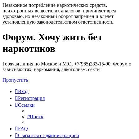
Незаконное потребление наркотических средств,
психотропных веществ, их аналогов, причиняет вред
здоровью, их незаконный оборот запрещен и влечет
установленную законодательством ответственность.
Форум. Хочу жить без
Регистрация
наркотиков
Горячая линия по Москве и М.О. +7(965)283-15-90. Форум о
зависимостях: наркомания, алкоголизм, секты
Пропустить
Вход
Р
е
г
и
с
т
р
а
ц
и
я
Ссылки
Поиск
FAQ
С
в
я
з
а
т
ь
с
я
с
а
д
м
и
н
и
с
т
р
а
ц
и
е
й