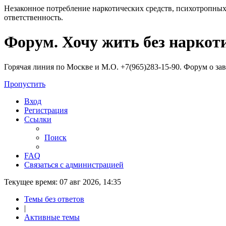
Незаконное потребление наркотических средств, психотропных
ответственность.
Регистрация
Форум. Хочу жить без наркот
Горячая линия по Москве и М.О. +7(965)283-15-90. Форум о за
Пропустить
Вход
Р
е
г
и
с
т
р
а
ц
и
я
Ссылки
Поиск
FAQ
С
в
я
з
а
т
ь
с
я
с
а
д
м
и
н
и
с
т
р
а
ц
и
е
й
Текущее время: 07 авг 2026, 14:35
Темы без ответов
|
Активные темы