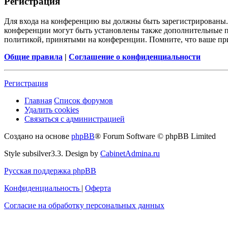
Р
е
г
и
с
т
р
а
ц
и
я
Для входа на конференцию вы должны быть зарегистрированы. 
конференции могут быть установлены также дополнительные пр
политикой, принятыми на конференции. Помните, что ваше при
Общие правила
|
Соглашение о конфиденциальности
Р
е
г
и
с
т
р
а
ц
и
я
Главная
Список форумов
Удалить cookies
Связаться
С
в
я
з
а
т
ь
с
я
с
а
д
м
и
н
и
с
т
р
а
ц
и
е
й
с
Создано на основе
phpBB
® Forum Software © phpBB Limited
администрацией
Style subsilver3.3. Design by
CabinetAdmina.ru
Русская поддержка phpBB
Конфиденциальность
|
Оферта
Согласие на обработку персональных данных