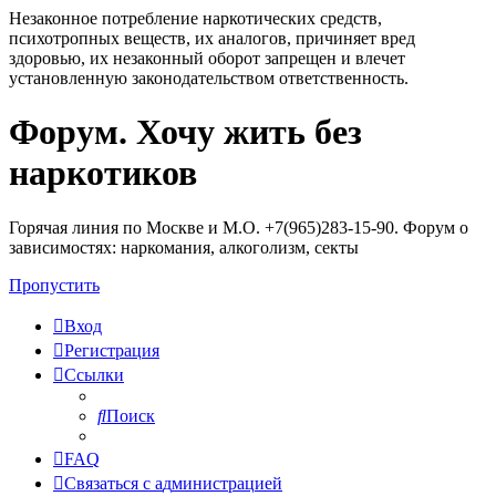
Незаконное потребление наркотических средств,
психотропных веществ, их аналогов, причиняет вред
здоровью, их незаконный оборот запрещен и влечет
установленную законодательством ответственность.
Форум. Хочу жить без
Регистрация
наркотиков
Горячая линия по Москве и М.О. +7(965)283-15-90. Форум о
зависимостях: наркомания, алкоголизм, секты
Пропустить
Вход
Р
е
г
и
с
т
р
а
ц
и
я
Ссылки
Поиск
FAQ
С
в
я
з
а
т
ь
с
я
с
а
д
м
и
н
и
с
т
р
а
ц
и
е
й