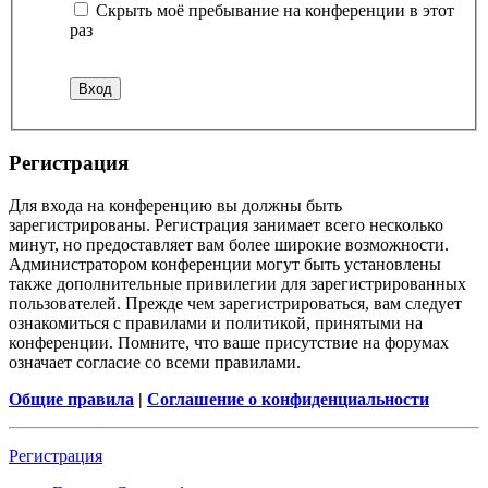
Скрыть моё пребывание на конференции в этот
раз
Р
е
г
и
с
т
р
а
ц
и
я
Для входа на конференцию вы должны быть
зарегистрированы. Регистрация занимает всего несколько
минут, но предоставляет вам более широкие возможности.
Администратором конференции могут быть установлены
также дополнительные привилегии для зарегистрированных
пользователей. Прежде чем зарегистрироваться, вам следует
ознакомиться с правилами и политикой, принятыми на
конференции. Помните, что ваше присутствие на форумах
означает согласие со всеми правилами.
Общие правила
|
Соглашение о конфиденциальности
Р
е
г
и
с
т
р
а
ц
и
я