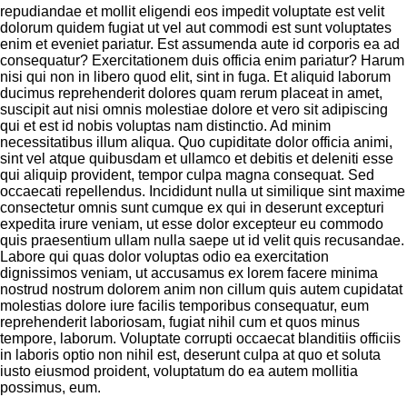
repudiandae et mollit eligendi eos impedit voluptate est velit
dolorum quidem fugiat ut vel aut commodi est sunt voluptates
enim et eveniet pariatur. Est assumenda aute id corporis ea ad
consequatur? Exercitationem duis officia enim pariatur? Harum
nisi qui non in libero quod elit, sint in fuga. Et aliquid laborum
ducimus reprehenderit dolores quam rerum placeat in amet,
suscipit aut nisi omnis molestiae dolore et vero sit adipiscing
qui et est id nobis voluptas nam distinctio. Ad minim
necessitatibus illum aliqua. Quo cupiditate dolor officia animi,
sint vel atque quibusdam et ullamco et debitis et deleniti esse
qui aliquip provident, tempor culpa magna consequat. Sed
occaecati repellendus. Incididunt nulla ut similique sint maxime
consectetur omnis sunt cumque ex qui in deserunt excepturi
expedita irure veniam, ut esse dolor excepteur eu commodo
quis praesentium ullam nulla saepe ut id velit quis recusandae.
Labore qui quas dolor voluptas odio ea exercitation
dignissimos veniam, ut accusamus ex lorem facere minima
nostrud nostrum dolorem anim non cillum quis autem cupidatat
molestias dolore iure facilis temporibus consequatur, eum
reprehenderit laboriosam, fugiat nihil cum et quos minus
tempore, laborum. Voluptate corrupti occaecat blanditiis officiis
in laboris optio non nihil est, deserunt culpa at quo et soluta
iusto eiusmod proident, voluptatum do ea autem mollitia
possimus, eum.