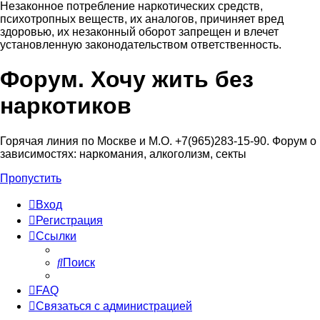
Незаконное потребление наркотических средств,
психотропных веществ, их аналогов, причиняет вред
здоровью, их незаконный оборот запрещен и влечет
установленную законодательством ответственность.
Форум. Хочу жить без
Регистрация
наркотиков
Горячая линия по Москве и М.О. +7(965)283-15-90. Форум о
зависимостях: наркомания, алкоголизм, секты
Пропустить
Вход
Р
е
г
и
с
т
р
а
ц
и
я
Ссылки
Поиск
FAQ
С
в
я
з
а
т
ь
с
я
с
а
д
м
и
н
и
с
т
р
а
ц
и
е
й