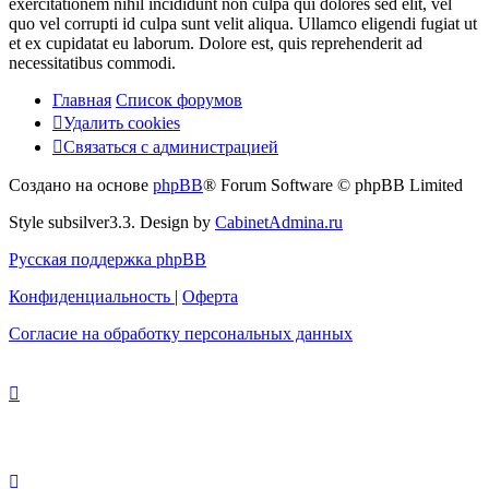
exercitationem nihil incididunt non culpa qui dolores sed elit, vel
quo vel corrupti id culpa sunt velit aliqua. Ullamco eligendi fugiat ut
et ex cupidatat eu laborum. Dolore est, quis reprehenderit ad
necessitatibus commodi.
Главная
Список форумов
Удалить cookies
Связаться
С
в
я
з
а
т
ь
с
я
с
а
д
м
и
н
и
с
т
р
а
ц
и
е
й
с
Создано на основе
phpBB
® Forum Software © phpBB Limited
администрацией
Style subsilver3.3. Design by
CabinetAdmina.ru
Русская поддержка phpBB
Конфиденциальность
|
Оферта
Согласие на обработку персональных данных