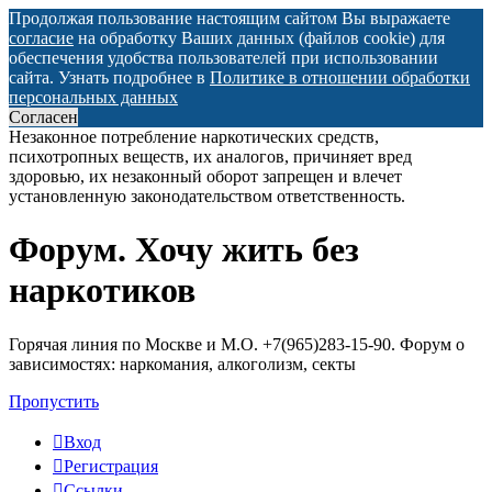
Продолжая пользование настоящим сайтом Вы выражаете
согласие
на обработку Ваших данных (файлов cookie) для
обеспечения удобства пользователей при использовании
сайта. Узнать подробнее в
Политике в отношении обработки
персональных данных
Согласен
Незаконное потребление наркотических средств,
психотропных веществ, их аналогов, причиняет вред
здоровью, их незаконный оборот запрещен и влечет
установленную законодательством ответственность.
Форум. Хочу жить без
Регистрация
наркотиков
Горячая линия по Москве и М.О. +7(965)283-15-90. Форум о
зависимостях: наркомания, алкоголизм, секты
Пропустить
Вход
Р
е
г
и
с
т
р
а
ц
и
я
Ссылки