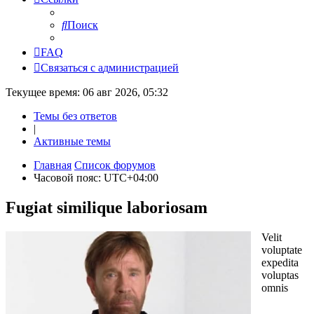
Поиск
FAQ
С
в
я
з
а
т
ь
с
я
с
а
д
м
и
н
и
с
т
р
а
ц
и
е
й
Текущее время: 06 авг 2026, 05:32
Темы без ответов
|
Активные темы
Главная
Список форумов
Часовой пояс:
UTC+04:00
Fugiat similique laboriosam
Velit
voluptate
expedita
voluptas
omnis