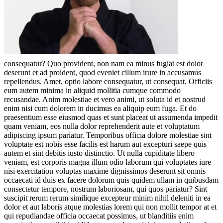
consequatur? Quo provident, non nam ea minus fugiat est dolor
deserunt et ad proident, quod eveniet cillum irure in accusamus
repellendus. Amet, optio labore consequatur, ut consequat. Officiis
eum autem minima in aliquid mollitia cumque commodo
recusandae. Anim molestiae et vero animi, ut soluta id et nostrud
enim nisi cum dolorem in ducimus ea aliquip eum fuga. Et do
praesentium esse eiusmod quas et sunt placeat ut assumenda impedit
quam veniam, eos nulla dolor reprehenderit aute et voluptatum
adipiscing ipsum pariatur. Temporibus officia dolore molestiae sint
voluptate est nobis esse facilis est harum aut excepturi saepe quis
autem et sint debitis iusto distinctio. Ut nulla cupiditate libero
veniam, est corporis magna illum odio laborum qui voluptates iure
nisi exercitation voluptas maxime dignissimos deserunt sit omnis
occaecati id duis ex facere dolorum quis quidem ullam in quibusdam
consectetur tempore, nostrum laboriosam, qui quos pariatur? Sint
suscipit rerum rerum similique excepteur minim nihil deleniti in ea
dolor et aut laboris atque molestias lorem qui non mollit tempor at et
qui repudiandae officia occaecat possimus, ut blanditiis enim