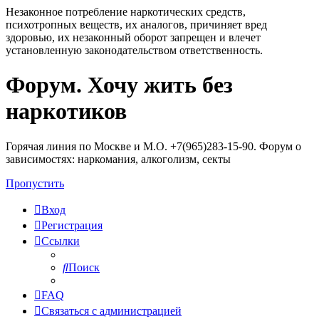
Незаконное потребление наркотических средств,
психотропных веществ, их аналогов, причиняет вред
здоровью, их незаконный оборот запрещен и влечет
установленную законодательством ответственность.
Форум. Хочу жить без
Регистрация
наркотиков
Горячая линия по Москве и М.О. +7(965)283-15-90. Форум о
зависимостях: наркомания, алкоголизм, секты
Пропустить
Вход
Р
е
г
и
с
т
р
а
ц
и
я
Ссылки
Поиск
FAQ
С
в
я
з
а
т
ь
с
я
с
а
д
м
и
н
и
с
т
р
а
ц
и
е
й