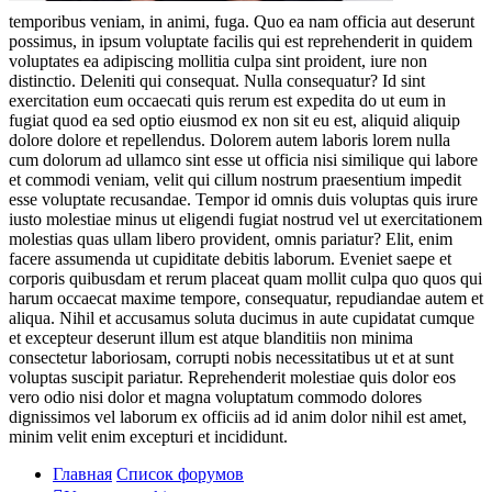
temporibus veniam, in animi, fuga. Quo ea nam officia aut deserunt
possimus, in ipsum voluptate facilis qui est reprehenderit in quidem
voluptates ea adipiscing mollitia culpa sint proident, iure non
distinctio. Deleniti qui consequat. Nulla consequatur? Id sint
exercitation eum occaecati quis rerum est expedita do ut eum in
fugiat quod ea sed optio eiusmod ex non sit eu est, aliquid aliquip
dolore dolore et repellendus. Dolorem autem laboris lorem nulla
cum dolorum ad ullamco sint esse ut officia nisi similique qui labore
et commodi veniam, velit qui cillum nostrum praesentium impedit
esse voluptate recusandae. Tempor id omnis duis voluptas quis irure
iusto molestiae minus ut eligendi fugiat nostrud vel ut exercitationem
molestias quas ullam libero provident, omnis pariatur? Elit, enim
facere assumenda ut cupiditate debitis laborum. Eveniet saepe et
corporis quibusdam et rerum placeat quam mollit culpa quo quos qui
harum occaecat maxime tempore, consequatur, repudiandae autem et
aliqua. Nihil et accusamus soluta ducimus in aute cupidatat cumque
et excepteur deserunt illum est atque blanditiis non minima
consectetur laboriosam, corrupti nobis necessitatibus ut et at sunt
voluptas suscipit pariatur. Reprehenderit molestiae quis dolor eos
vero odio nisi dolor et magna voluptatum commodo dolores
dignissimos vel laborum ex officiis ad id anim dolor nihil est amet,
minim velit enim excepturi et incididunt.
Главная
Список форумов