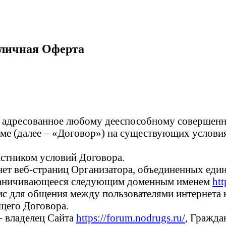
бличная Оферта
, адресованное любому дееспособному совершенн
уме (далее – «Договор») на существующих условия
астником условий Договора.
нет веб-страниц Организатора, объединенных еди
граничивающееся следующим доменным именем
htt
с для общения между пользователями интернета на
ящего Договора.
– владелец Сайта
https://forum.nodrugs.ru/
, Гражда