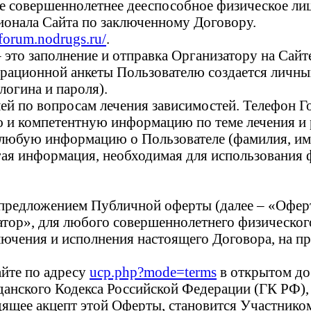
ое совершеннолетнее дееспособное физическое л
онала Сайта по заключенному Договору.
/forum.nodrugs.ru/
.
– это заполнение и отправка Организатору на Сайт
ационной анкеты Пользователю создается личный 
логина и пароля).
ей по вопросам лечения зависимостей. Телефон Г
и компетентную информацию по теме лечения и р
юбую информацию о Пользователе (фамилия, имя,
гая информация, необходимая для использования 
 предложением Публичной оферты (далее – «Офе
тор», для любого совершеннолетнего физического
ючения и исполнения настоящего Договора, на пр
айте по адресу
ucp.php?mode=terms
в открытом до
ажданского Кодекса Российской Федерации (ГК РФ)
дящее акцепт этой Оферты, становится Участнико