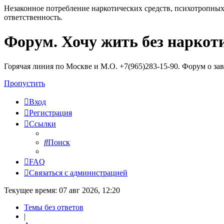
Незаконное потребление наркотических средств, психотропных
ответственность.
Форум. Хочу жить без наркот
Регистрация
Горячая линия по Москве и М.О. +7(965)283-15-90. Форум о за
Пропустить
Вход
Р
е
г
и
с
т
р
а
ц
и
я
Ссылки
Поиск
FAQ
С
в
я
з
а
т
ь
с
я
с
а
д
м
и
н
и
с
т
р
а
ц
и
е
й
Текущее время: 07 авг 2026, 12:20
Темы без ответов
|