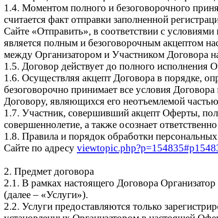
1.4. Моментом полного и безоговорочного прин
считается факт отправки заполненной регистра
Сайте «Отправить», в соответствии с условиям
является полным и безоговорочным акцептом наст
между Организатором и Участником Договора на
1.5. Договор действует до полного исполнения 
1.6. Осуществляя акцепт Договора в порядке, оп
безоговорочно принимает все условия Договора в
Договору, являющихся его неотъемлемой частью
1.7. Участник, совершивший акцепт Оферты, пол
совершеннолетие, а также осознает ответственнос
1.8. Правила и порядок обработки персональны
Сайте по адресу
viewtopic.php?p=154835#p1548
2. Предмет договора
2.1. В рамках настоящего Договора Организатор
(далее – «Услуги»).
2.2. Услуги предоставляются только зарегистр
установленных Организатором в настоящей Офер