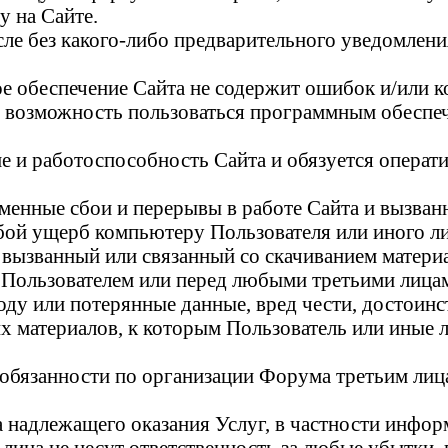
у на Сайте.
исле без какого-либо предварительного уведомлен
ное обеспечение Сайта не содержит ошибок и/или
 возможность пользоваться программным обеспече
е и работоспособность Сайта и обязуется операт
временные сбои и перерывы в работе Сайта и вызв
любой ущерб компьютеру Пользователя или иного 
ызванный или связанный со скачиванием материа
ед Пользователем или перед любыми третьими лица
 или потерянные данные, вред чести, достоинств
х материалов, к которым Пользователь или иные 
и обязанности по организации Форума третьим лиц
ра надлежащего оказания Услуг, в частности инфо
 лица не несут ответственность за любые убытки,