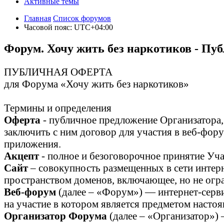
Активные темы
Главная
Список форумов
Часовой пояс:
UTC+04:00
Форум. Хочу жить без наркотиков - Пу
ПУБЛИЧНАЯ ОФЕРТА
для Форума «Хочу жить без наркотиков»
Термины и определения
Оферта
- публичное предложение Организатора
заключить с ним договор для участия в веб-фор
приложения.
Акцепт
- полное и безоговорочное принятие Уч
Сайт
– совокупность размещенных в сети интер
пространством доменов, включающее, но не о
Веб-форум
(далее – «Форум») — интернет-серви
на участие в котором является предметом насто
Организатор Форума
(далее – «Организатор») 