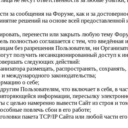
ости за сообщения на Форуме, как и за достоверн
инятие решений на основе всей предоставленной
ктировать, перенести или закрыть любую тему Фор
ель полностью соглашается с тем, что введённая 
лицам без разрешения Пользователя, ни Организат
е могут получить несанкционированный доступ к 
совершать следующих действий:
низатора размещать, распространять, сохранять,
 и международного законодательства;
ормацию о себе;
 другим Пользователям, что включает в себя, в ч
овторяющейся информации, пересылку электронно
ы с целью намеренно вывести Сайт из строя и то
особные повлечь сбои в его работе;
головки пакета TCP/IP Сайта или любой части ег