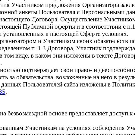
ятия Участником предложения Организатора закл
ционной анкеты Пользователя с Персональными да
и настоящего Договора. Осуществление Участник
оящей Публичной оферты и в соответствии с п.1 
 установленных в настоящей Оферте условиях.
Организатором и Участником своих обязательств п
ределенном п. 1.3 Договора, Участник подтверждае
 том виде, в каком они изложены в тексте Догово
.
ностью подтверждает свои право- и дееспособнос
ть за обязательства, возложенные на него в резул
х данных Пользователей сайта изложены в Полити
35
.
 на безвозмездной основе предоставляет доступ к
ированным Участникам на условиях соблюдения У
те, а равно на условиях соблюдения иных докум