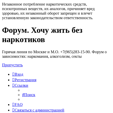
Незаконное потребление наркотических средств,
психотропных веществ, их аналогов, причиняет вред
здоровью, их незаконный оборот запрещен и влечет
установленную законодательством ответственность.
Форум. Хочу жить без
Регистрация
наркотиков
Горячая линия по Москве и М.О. +7(965)283-15-90. Форум о
зависимостях: наркомания, алкоголизм, секты
Пропустить
Вход
Р
е
г
и
с
т
р
а
ц
и
я
Ссылки
Поиск
FAQ
С
в
я
з
а
т
ь
с
я
с
а
д
м
и
н
и
с
т
р
а
ц
и
е
й