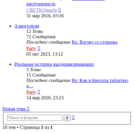
распущеннсть
Перейти
CBETKOmarfa
к
31 мар 2016, 03:16
последнему
сообщению
Алкоголизм
12
Темы
72
Сообщения
Последнее сообщение
Re: Взгляд со стороны
Перейти
Party
к
05 окт 2023, 13:12
последнему
сообщению
Реальные истории выздоравливающих
3
Темы
15
Сообщения
Последнее сообщение
Re: Как я бросила таблетки,
а…
Перейти
Party
к
14 мар 2020, 23:23
последнему
сообщению
Новая
Н
о
в
а
я
т
е
м
а
тема
Расширенный
Поиск
поиск
10 тем • Страница
1
из
1