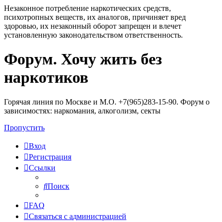
Незаконное потребление наркотических средств,
психотропных веществ, их аналогов, причиняет вред
здоровью, их незаконный оборот запрещен и влечет
установленную законодательством ответственность.
Форум. Хочу жить без
Регистрация
наркотиков
Горячая линия по Москве и М.О. +7(965)283-15-90. Форум о
зависимостях: наркомания, алкоголизм, секты
Пропустить
Вход
Р
е
г
и
с
т
р
а
ц
и
я
Ссылки
Поиск
FAQ
С
в
я
з
а
т
ь
с
я
с
а
д
м
и
н
и
с
т
р
а
ц
и
е
й