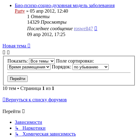
Био-психо-социо-духовная модель заболевания
Party
»
05 апр 2012, 12:40
1
Ответы
14329
Просмотры
Последнее сообщение
roswell47
09 апр 2012, 17:25
Новая
Н
о
в
а
я
т
е
м
а
тема
Показать:
Поле сортировки:
Порядок:
10 тем • Страница
1
из
1
Вернуться к списку форумов
Перейти
Зависимости
↳ Наркотики
↳ Химическая зависимость