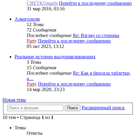
CBETKOmarfa
Перейти к последнему сообщению
31 мар 2016, 03:16
Алкоголизм
12
Темы
72
Сообщения
Последнее сообщение
Re: Взгляд со стороны
Party
Перейти к последнему сообщению
05 окт 2023, 13:12
Реальные истории выздоравливающих
3
Темы
15
Сообщения
Последнее сообщение
Re: Как я бросила таблетки,
а…
Party
Перейти к последнему сообщению
14 мар 2020, 23:23
Новая
Н
о
в
а
я
т
е
м
а
тема
Расширенный поиск
Поиск
10 тем • Страница
1
из
1
Темы
Ответы