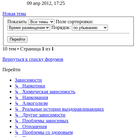
09 апр 2012, 17:25
Новая
Н
о
в
а
я
т
е
м
а
тема
Показать:
Поле сортировки:
Порядок:
10 тем • Страница
1
из
1
Вернуться к списку форумов
Перейти
Зависимости
↳ Наркотики
↳ Химическая зависимость
↳ Наркомания
↳ Алкоголизм
↳ Реальные истории выздоравливающих
↳ Другие зависимости
↳ Проблемы зависимых
↳ Отношения
↳ Проблемы со здоровьем