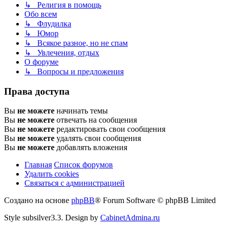
↳ Религия в помощь
Обо всем
↳ Флудилка
↳ Юмор
↳ Всякое разное, но не спам
↳ Увлечения, отдых
О форуме
↳ Вопросы и предложения
Права доступа
Вы
не можете
начинать темы
Вы
не можете
отвечать на сообщения
Вы
не можете
редактировать свои сообщения
Вы
не можете
удалять свои сообщения
Вы
не можете
добавлять вложения
Главная
Список форумов
Удалить cookies
Связаться
С
в
я
з
а
т
ь
с
я
с
а
д
м
и
н
и
с
т
р
а
ц
и
е
й
с
Создано на основе
phpBB
® Forum Software © phpBB Limited
администрацией
Style subsilver3.3. Design by
CabinetAdmina.ru