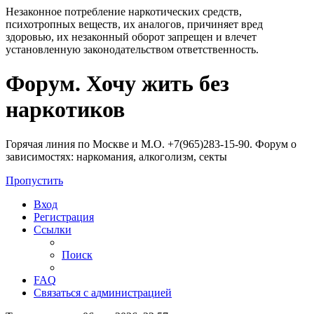
Незаконное потребление наркотических средств,
психотропных веществ, их аналогов, причиняет вред
здоровью, их незаконный оборот запрещен и влечет
установленную законодательством ответственность.
Регистрация
Форум. Хочу жить без
наркотиков
Горячая линия по Москве и М.О. +7(965)283-15-90. Форум о
зависимостях: наркомания, алкоголизм, секты
Пропустить
Вход
Р
е
г
и
с
т
р
а
ц
и
я
Ссылки
Поиск
FAQ
С
в
я
з
а
т
ь
с
я
с
а
д
м
и
н
и
с
т
р
а
ц
и
е
й